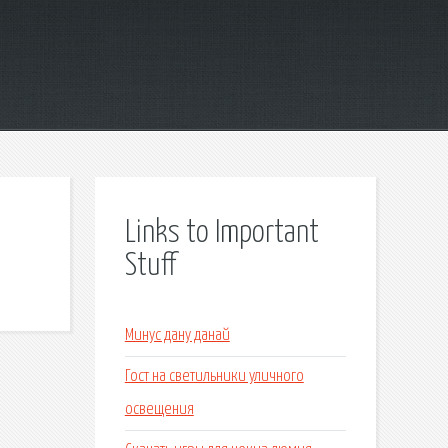
Links to Important
Stuff
Минус дану данай
Гост на светильники уличного
освещения