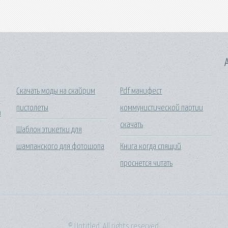
A
Скачать моды на скайрим
Pdf манифест
пистолеты
коммунистической партии
а
скачать
Шаблон этикетки для
шампанского для фотошопа
Книга когда спящий
проснется читать
© Untitled. All rights reserved.