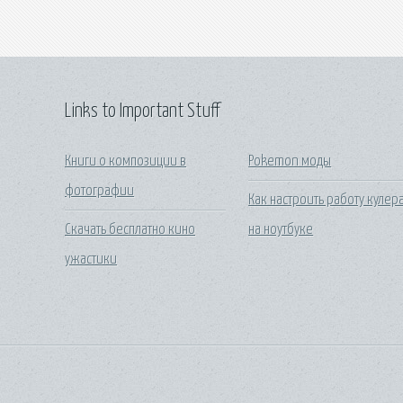
Links to Important Stuff
Книги о композиции в
Pokemon моды
фотографии
Как настроить работу кулер
Скачать бесплатно кино
на ноутбуке
ужастики