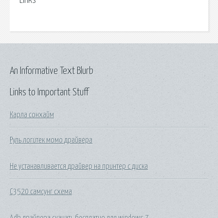
Links
An Informative Text Blurb
Links to Important Stuff
Карла сонхайм
Руль логитек момо драйвера
Не устанавливается драйвер на принтер с диска
С3520 самсунг схема
Adb драйвера скачать бесплатно для windows 7