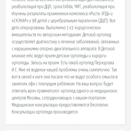
реабилитация при ДЦП, spina bifida, ЧМТ, реабилитация при.
Изучены результаты применения комплекса «Риста-ЭПД» и
«СКЭНАР» у 98 детей с церебральным параличом (ДЦП). Все
дети оперированы. Выполнено 143 хирургических
вмешательств по авторским методикам. Детский ортопед
осуществляет диагностику и лечение заболеваний, связанных
с нарушениями опорно-двигательного аппарата. В Детской
клинике emc ведут прием детские ортопеды и хирурги-
ортопеды. Запись на прием. Есть такой ортопед Перхурова
И.С. Мне её видение нашей проблемы очень симпатично. Так
вот в своей к ниге она писала что не видит особого смысла в
занятиях лфк с плачущим ребёнком. На ваш вопрос будет
отвечать врач травматолог-ортопед одного из медицинских
центров Москвы, сотрудничающих с нашим порталом.
Медицинские консультации предоставляются бесплатно.
Консультации ортопеда производятся.