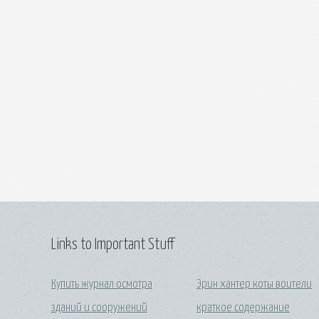
Links to Important Stuff
Купить журнал осмотра
Эрин хантер коты воители
зданий и сооружений
краткое содержание