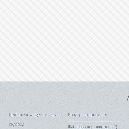
A
Next music widget скачать на
Минус рано прощаться
андроид
Шаблоны спорт для joomla 3