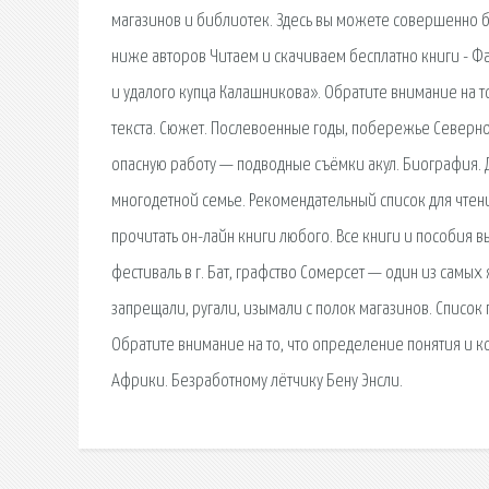
магазинов и библиотек. Здесь вы можете совершенно б
ниже авторов Читаем и скачиваем бесплатно книги - Ф
и удалого купца Калашникова». Обратите внимание на т
текста. Сюжет. Послевоенные годы, побережье Северно
опасную работу — подводные съёмки акул. Биография.
многодетной семье. Рекомендательный список для чтени
прочитать он-лайн книги любого. Все книги и пособия 
фестиваль в г. Бат, графство Сомерсет — один из самых
запрещали, ругали, изымали с полок магазинов. Список
Обратите внимание на то, что определение понятия и 
Африки. Безработному лётчику Бену Энсли.