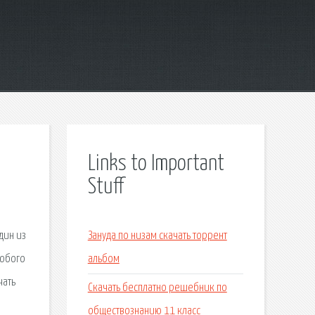
Links to Important
Stuff
дин из
Зануда по низам скачать торрент
любого
альбом
чать
Скачать бесплатно решебник по
обществознанию 11 класс