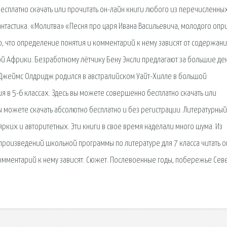
есплатно скачать или прочитать он-лайн книги любого из перечисленны
антастика. «Молитва» «Песня про царя Ивана Васильевича, молодого опр
о, что определение понятия и комментарий к нему зависят от содержан
й Африки. Безработному лётчику Бену Энсли предлагают за большие де
 Джеймс Олдридж родился в австралийском Уайт-Хилле в большой
я в 5-6 классах. Здесь вы можете совершенно бесплатно скачать или
вы можете скачать абсолютно бесплатно и без регистрации. Литературный
 ярких и авторитетных. Эти книги в свое время наделали много шума. Из
 произведений школьной программы по литературе для 7 класса читать о
комментарий к нему зависят. Сюжет. Послевоенные годы, побережье Се