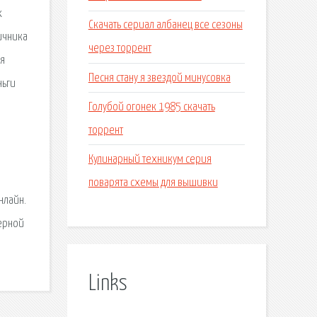
х
Скачать сериал албанец все сезоны
ичника
через торрент
ия
Песня стану я звездой минусовка
ньги
Голубой огонек 1985 скачать
торрент
Кулинарный техникум серия
поварята схемы для вышивки
нлайн.
верной
Links