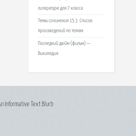
литературе для 7 класса.
Темы сочинения 15.3. Список
произведений по темам.
Последний дюйм (фильм) —
Википедия.
n Informative Text Blurb