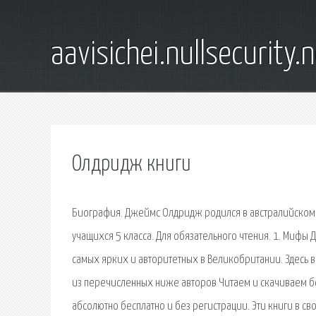
aavisichei.nullsecurity.
Олдридж книги
Биография. Джеймс Олдридж родился в австралийском У
учащихся 5 класса. Для обязательного чтения. 1. Мифы Д
самых ярких и авторитетных в Великобритании. Здесь 
из перечисленных ниже авторов Читаем и скачиваем бес
абсолютно бесплатно и без регистрации. Эти книги в св