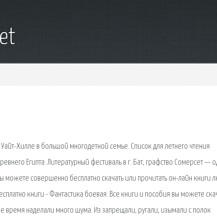
net
айт-Хилле в большой многодетной семье. Список для летнего чтения
ревнего Египта. Литературный фестиваль в г. Бат, графство Сомерсет — о
вы можете совершенно бесплатно скачать или прочитать он-лайн книги 
платно книги - Фантастика боевая. Все книги и пособия вы можете ска
ое время наделали много шума. Из запрещали, ругали, изымали с полок