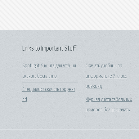
Links to Important Stuff
Spotlight 6 книга для чтения
Скачать учебник по
скачать бесплатно
информатике 7 класс
ривкинд
Специалист скачать торрент
hd
Журнал учета табельных
номеров бланк скачать