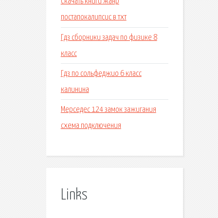
Скачать книги жанр
постапокалипсис в тхт
Гдз сборники задач по физике 8
класс
Гдз по сольфеджио 6 класс
калинина
Мерседес 124 замок зажигания
схема подключения
Links