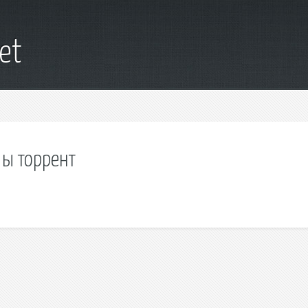
net
ны торрент