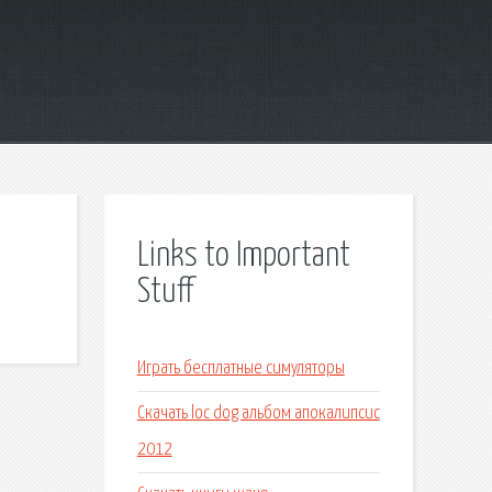
Links to Important
Stuff
Играть бесплатные симуляторы
Скачать loc dog альбом апокалипсис
2012