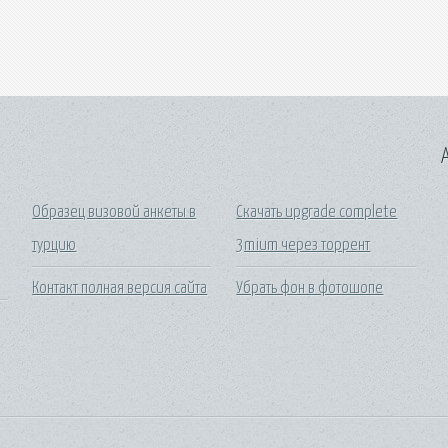
A
Образец визовой анкеты в
Скачать upgrade complete
турцию
3mium через торрент
Контакт полная версия сайта
Убрать фон в фотошопе