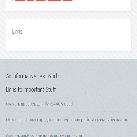
Links
An Informative Text Blurb
Links to Important Stuff
Скачать драйвер для fly iq4405 quad
Основные фонды предприятия курсовая работа скачать бесплатно
Скачать альбом лок дог всем до свидания