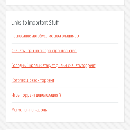
Links to Important Stuff
Расписание автобуса москва владимир
Скачать игры на пк про строительство
Голодный кролик атакует фильм скачать торрент
Котопес 1 сезон торрент
Игры торрент цивилизация 3
Минус нижно кароль