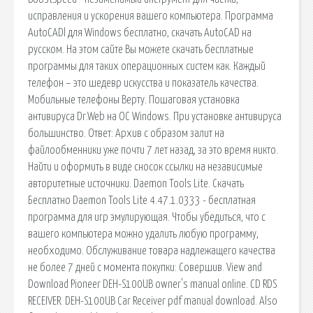
исправления и ускорения вашего компьютера. Программа
AutoCADl для Windows бесплатно, скачать AutoCAD на
русском. На этом сайте Вы можете скачать бесплатные
программы для таких операционных систем как. Каждый
телефон – это шедевр искусства и показатель качества.
Мобильные телефоны Верту. Пошаговая установка
антивируса Dr.Web на ОС Windows. При установке антивируса
большинство. Ответ: Архив с образом залит на
файлообменники уже почти 7 лет назад, за это время никто.
Найти и оформить в виде сносок ссылки на независимые
авторитетные источники. Daemon Tools Lite. Скачать
Бесплатно Daemon Tools Lite 4.47.1.0333 - бесплатная
программа для игр эмулирующая. Чтобы убедиться, что с
вашего компьютера можно удалить любую программу,
необходимо. Обслуживание товара надлежащего качества
не более 7 дней с момента покупки: Совершив. View and
Download Pioneer DEH-S100UB owner's manual online. CD RDS
RECEIVER. DEH-S100UB Car Receiver pdf manual download. Also