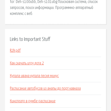
for: Deh-s100ubb, Deh-s101ubg Поисковая сиcтема, список
запросов, поиск информации. Программно-аппаратный
комплекс с веб.
Links to Important Stuff
R2k pdf
Как скачать игру дота 2
Купала ивана купала песня минус
Расписание автобусов из анапы до порт кавказа
Кинотеатр в румбе расписание