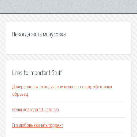
Некогда жить минусовка
Links to Important Stuff
Доверенность на получение машины со штрафстоянки
образец
Нелін долгова 11 клас гдз
Его любовь скачать торрент