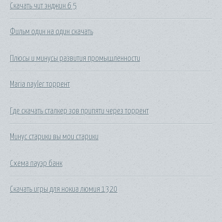
Скачать чит энджин 6 5
Фильм один на один скачать
Плюсы и минусы развития промышленности
Maria nayler торрент
Где скачать сталкер зов припяти через торрент
Минус старики вы мои старики
Схема пауэр банк
Скачать игры для нокиа люмия 1320