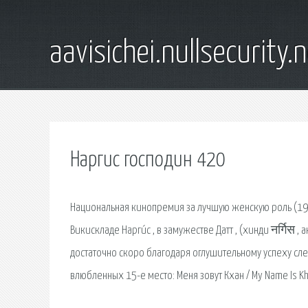
aavisichei.nullsecurity.
Наргис господин 420
Национальная кинопремия за лучшую женскую роль (1968
Викискладе Нарги́с , в замужестве Датт , (хинди नर्गिस
достаточно скоро благодаря оглушительному успеху с
влюбленных 15-е место: Меня зовут Кхан / My Name Is Kh