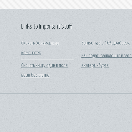
Links to Important Stuff
Скачать бенчмарк на
Samsung clp 365 драйвера
компьютер
Как подать заявление в загс
Скачать книгу один в поле
екатеринбурге
воин бесплатно