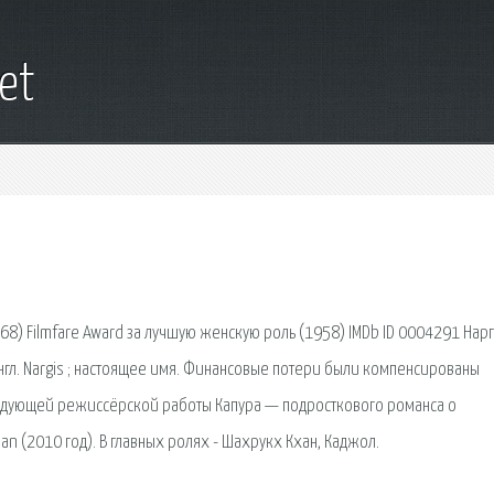
net
) Filmfare Award за лучшую женскую роль (1958) IMDb ID 0004291 Нарг
 , англ. Nargis ; настоящее имя. Финансовые потери были компенсированы
ледующей режиссёрской работы Капура — подросткового романса о
an (2010 год). В главных ролях - Шахрукх Кхан, Каджол.