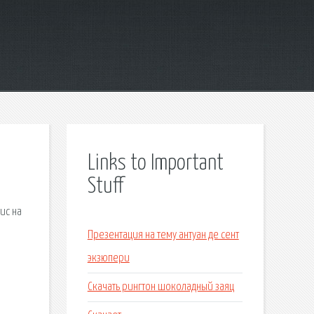
Links to Important
Stuff
ис на
Презентация на тему антуан де сент
экзюпери
Скачать рингтон шоколадный заяц