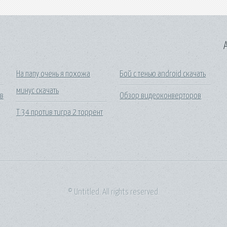
A
На папу очень я похожа
Бой с тенью android скачать
минус скачать
 в
Обзор видеоконверторов
Т 34 против тигра 2 торрент
© Untitled. All rights reserved.