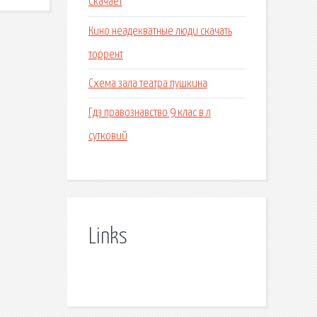
Скачает
Кино неадекватные люди скачать
торрент
Схема зала театра пушкина
Гдз правознавство 9 клас в л
сутковий
Links