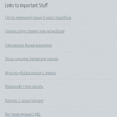
Links to Important Stuff
Гдз по немецкому языку 6 класс решебник
Скачать сетуп сталкер тень чернобыля
Самозванец фильм википедия
Песни скрилекс bangarang скачать
Игра кто убийца эпизод 1 ответы
Майнкрафт гэтэа скачать
Котопес 1 сезон торрент
Вот такая музыка 1981