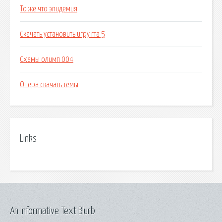
То же что эпидемия
Скачать установить игру гта 5
Схемы олимп 004
Опера скачать темы
Links
An Informative Text Blurb