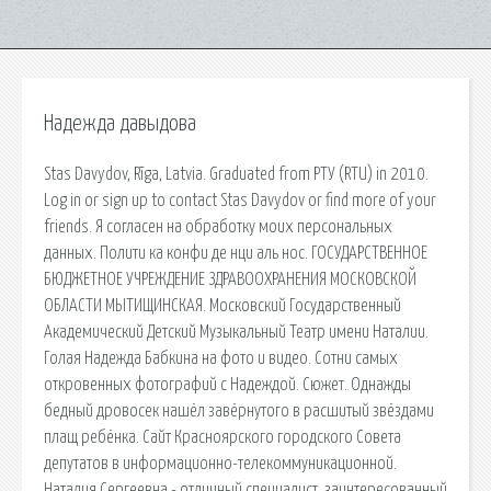
Надежда давыдова
Stas Davydov, Rīga, Latvia. Graduated from РТУ (RTU) in 2010.
Log in or sign up to contact Stas Davydov or find more of your
friends. Я согласен на обработку моих персональных
данных. Полити ка конфи де нци аль нос. ГОСУДАРСТВЕННОЕ
БЮДЖЕТНОЕ УЧРЕЖДЕНИЕ ЗДРАВООХРАНЕНИЯ МОСКОВСКОЙ
ОБЛАСТИ МЫТИЩИНСКАЯ. Московский Государственный
Академический Детский Музыкальный Театр имени Наталии.
Голая Надежда Бабкина на фото и видео. Сотни самых
откровенных фотографий с Надеждой. Сюжет. Однажды
бедный дровосек нашёл завёрнутого в расшитый звёздами
плащ ребёнка. Сайт Красноярского городского Совета
депутатов в информационно-телекоммуникационной.
Наталия Сергеевна - отличный специалист, заинтересованный