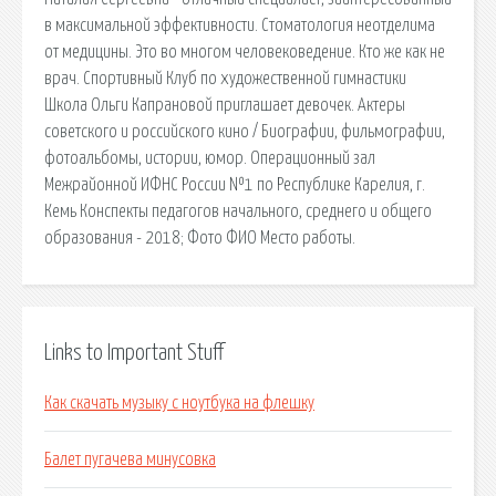
в максимальной эффективности. Стоматология неотделима
от медицины. Это во многом человековедение. Кто же как не
врач. Спортивный Клуб по художественной гимнастики
Школа Ольги Капрановой приглашает девочек. Актеры
советского и российского кино / Биографии, фильмографии,
фотоальбомы, истории, юмор. Операционный зал
Межрайонной ИФНС России №1 по Республике Карелия, г.
Кемь Конспекты педагогов начального, среднего и общего
образования - 2018; Фото ФИО Место работы.
Links to Important Stuff
Как скачать музыку с ноутбука на флешку
Балет пугачева минусовка