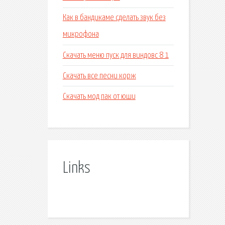
Как в бандикаме сделать звук без
микрофона
Скачать меню пуск для виндовс 8 1
Скачать все песни корж
Скачать мод пак от юши
Links