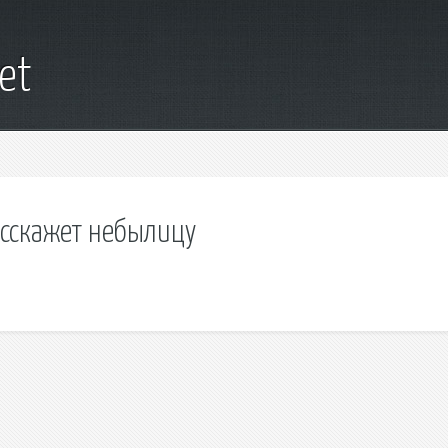
net
сскажет небылицу