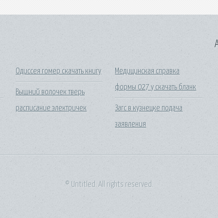
A
Одиссея гомер скачать книгу
Медицинская справка
формы 027 у скачать бланк
Вышний волочек тверь
расписание электричек
Загс в кузнецке подача
заявления
© Untitled. All rights reserved.