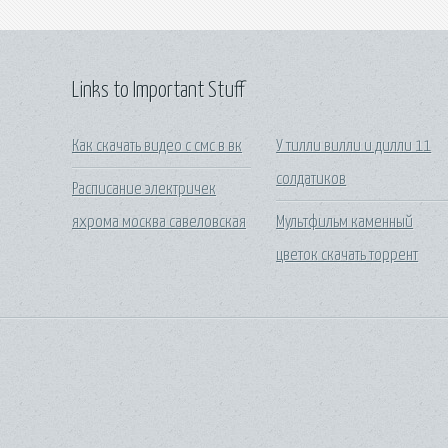
Links to Important Stuff
Как скачать видео с смс в вк
У тилли вилли и дилли 11
солдатиков
Расписание электричек
яхрома москва савеловская
Мультфильм каменный
цветок скачать торрент