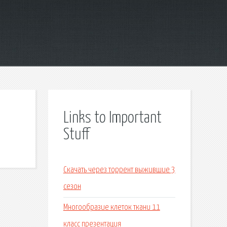
Links to Important
Stuff
Скачать через торрент выжившие 3
сезон
Многообразие клеток ткани 11
класс презентация