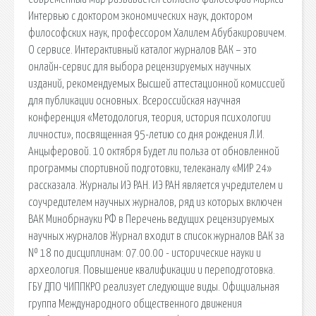
Интервью с доктором экономических наук, доктором
философских наук, профессором Халилем Абубакировичем.
О сервисе. Интерактивный каталог журналов ВАК – это
онлайн-сервис для выбора рецензируемых научных
изданий, рекомендуемых Высшей аттестационной комиссией
для публикации основных. Всероссийская научная
конференция «Методология, теория, история психологии
личности», посвященная 95-летию со дня рождения Л.И.
Анцыферовой. 10 октября Будет ли польза от обновленной
программы спортивной подготовки, телеканалу «МИР 24»
рассказала. Журналы ИЭ РАН. ИЭ РАН является учредителем и
соучредителем научных журналов, ряд из которых включен
ВАК Минобрнауки РФ в Перечень ведущих рецензируемых
научных журналов Журнал входит в список журналов ВАК за
№ 18 по дисциплинам: 07.00.00 - исторические науки и
археология. Повышение квалификации и переподготовка.
ГБУ ДПО ЧИППКРО реализует следующие виды. Официальная
группа Международного общественного движения