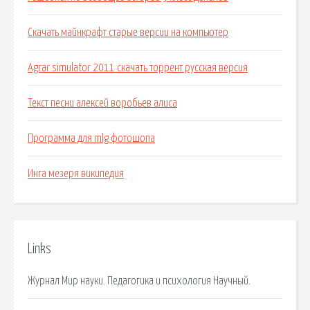
Скачать майнкрафт старые версии на компьютер
Agrar simulator 2011 скачать торрент русская версия
Текст песни алексей воробьев алиса
Программа для mlg фотошопа
Инга мезеря википедия
Links
Журнал Мир науки. Педагогика и психология Научный.