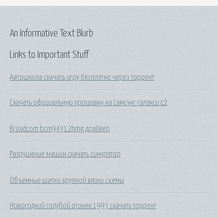
An Informative Text Blurb
Links to Important Stuff
Автошкола скачать игру бесплатно через торрент
Скачать официальную прошивку на самсунг галакси с2
Broadcom bcm94312hmg драйвер
Разрушение машин скачать симулятор
Объемные шапки крупной вязки схемы
Новогодний голубой огонек 1993 скачать торрент