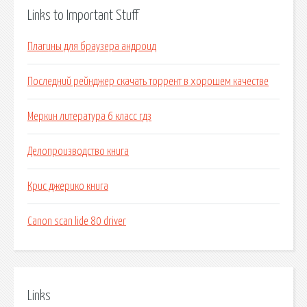
Links to Important Stuff
Плагины для браузера андроид
Последний рейнджер скачать торрент в хорошем качестве
Меркин литература 6 класс гдз
Делопроизводство книга
Крис джерико книга
Canon scan lide 80 driver
Links