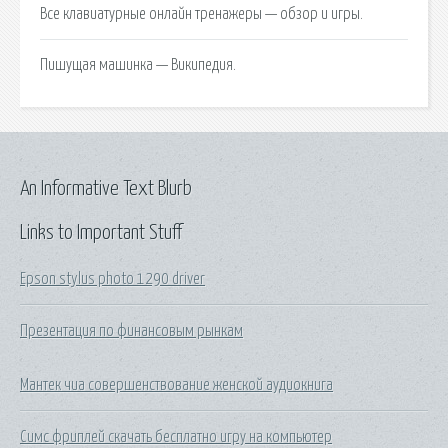
Все клавиатурные онлайн тренажеры — обзор и игры.
Пишущая машинка — Википедия.
An Informative Text Blurb
Links to Important Stuff
Epson stylus photo 1290 driver
Презентация по финансовым рынкам
Мантек чиа совершенствование женской аудиокнига
Симс фриплей скачать бесплатно игру на компьютер