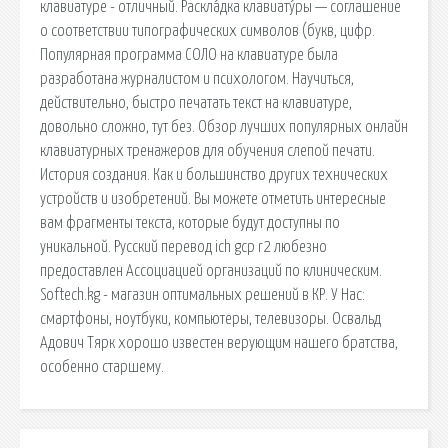
клавиатуре - отличный. Раскла́дка клавиату́ры — соглашение
о соответствии типографических символов (букв, цифр.
Популярная программа СОЛО на клавиатуре была
разработана журналистом и психологом. Научиться,
действительно, быстро печатать текст на клавиатуре,
довольно сложно, тут без. Обзор лучших популярных онлайн
клавиатурных тренажеров для обучения слепой печати.
История создания. Как и большинство других технических
устройств и изобретений. Вы можете отметить интересные
вам фрагменты текста, которые будут доступны по
уникальной. Русский перевод ich gcp r2 любезно
предоставлен Ассоциацией организаций по клиническим.
Softech.kg - магазин оптимальных решений в КР. У Нас:
смартфоны, ноутбуки, компьютеры, телевизоры. Освальд
Адович Тярк хорошо известен верующим нашего братства,
особенно старшему.