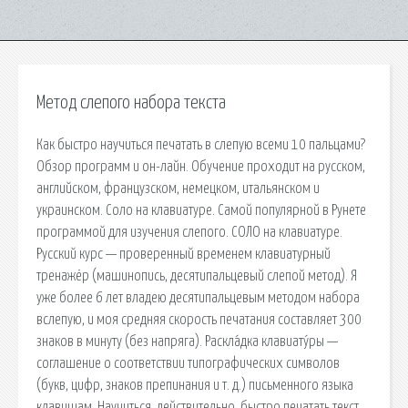
Метод слепого набора текста
Как быстро научиться печатать в слепую всеми 10 пальцами?
Обзор программ и он-лайн. Обучение проходит на русском,
английском, французском, немецком, итальянском и
украинском. Соло на клавиатуре. Самой популярной в Рунете
программой для изучения слепого. СОЛО на клавиатуре.
Русский курс — проверенный временем клавиатурный
тренажёр (машинопись, десятипальцевый слепой метод). Я
уже более 6 лет владею десятипальцевым методом набора
вслепую, и моя средняя скорость печатания составляет 300
знаков в минуту (без напряга). Раскла́дка клавиату́ры —
соглашение о соответствии типографических символов
(букв, цифр, знаков препинания и т. д.) письменного языка
клавишам. Научиться, действительно, быстро печатать текст