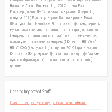
Название: Август. Восьмого Год: 2012 Страна: Россия
Режиссер: Джаник Файзиев В главных ролях:. 8 серия Год
выпуска: 2019 Режиссер: Кирилл Капица В ролях: Михаил
Шамигулов, Глеб Мацибора. Через торрент фильмы, сериалы,
мультфильмы скачать бесплатно, без регистрации, новинки.
Смотреть бесплатно фильмы онлайн в хорошем качестве,
только у нас вы можете посмотреть. 3 Качество: HDTVRip /
HDTV 1080i 9 Выпусков Год создания: 2019 Страна: Россия
Категория / Жанр: музыка. Для скачивания аудио файла Вам
нужно выбрать нужный трек, навести на него мышкой (в
данном.
Links to Important Stuff
Скачать электронную книгу дэн браун точка обмана