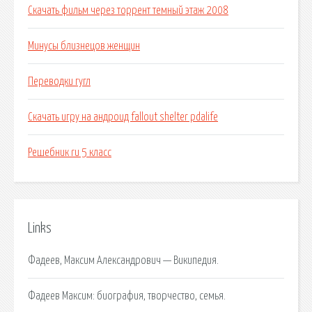
Скачать фильм через торрент темный этаж 2008
Минусы близнецов женщин
Переводки гугл
Скачать игру на андроид fallout shelter pdalife
Решебник ru 5 класс
Links
Фадеев, Максим Александрович — Википедия.
Фадеев Максим: биография, творчество, семья.