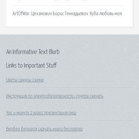
ArtOfWar. Цеханович Борис Геннадьевич. Куба любовь моя.
An Informative Text Blurb
Links to Important Stuff
Цветы сакуры схема
Инструкция по электробезопасности i группа скачать
Час и минута 2 класс презентация пнш
Вербер бернард скачать книги бесплатно