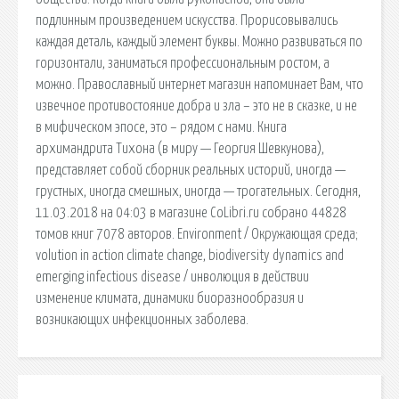
подлинным произведением искусства. Прорисовывались
каждая деталь, каждый элемент буквы. Можно развиваться по
горизонтали, заниматься профессиональным ростом, а
можно. Православный интернет магазин напоминает Вам, что
извечное противостояние добра и зла – это не в сказке, и не
в мифическом эпосе, это – рядом с нами. Книга
архимандрита Тихона (в миру — Георгия Шевкунова),
представляет собой сборник реальных историй, иногда —
грустных, иногда смешных, иногда — трогательных. Сегодня,
11.03.2018 на 04:03 в магазине CoLibri.ru собрано 44828
томов книг 7078 авторов. Environment / Окружающая среда;
volution in action climate change, biodiversity dynamics and
emerging infectious disease / инволюция в действии
изменение климата, динамики биоразнообразия и
возникающих инфекционных заболева.