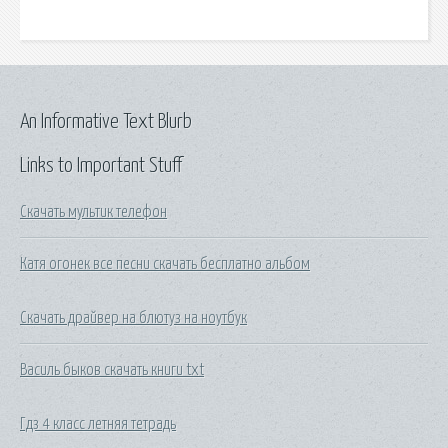
An Informative Text Blurb
Links to Important Stuff
Скачать мультик телефон
Катя огонек все песни скачать бесплатно альбом
Скачать драйвер на блютуз на ноутбук
Василь быков скачать книги txt
Гдз 4 класс летняя тетрадь