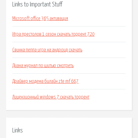
Links to Important Stuff
Microsoft office 365 активация
Игра престолов 1 сезон скачать торрент 720
Свинка пеппа игра на андроид скачать
Диана журнал по шитью смотреть
Драйвер модема билайн zte mf 667
Лицензионный windows 7 скачать торрент
Links