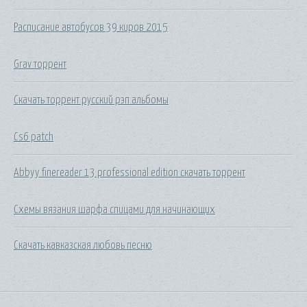
Расписание автобусов 39 киров 2015
Grav торрент
Скачать торрент русский рэп альбомы
Cs6 patch
Abbyy finereader 13 professional edition скачать торрент
Схемы вязания шарфа спицами для начинающих
Скачать кавказская любовь песню