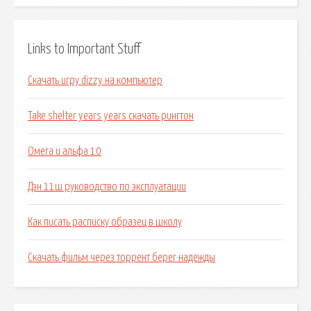
Links to Important Stuff
Скачать игру dizzy на компьютер
Take shelter years years скачать рингтон
Омега и альфа 10
Дэн 11ш руководство по эксплуатации
Как писать расписку образец в школу
Скачать фильм через торрент берег надежды