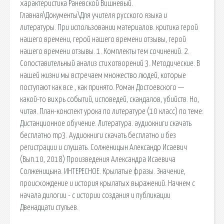
характеристика Раневской Вишневый.
Главная\Документы\Для учителя русского языка и
литературы. При использовании материалов. критика герой
нашего времени, герой нашего времени отзывы, герой
нашего времени отзывы. 1. Комплекты тем сочинений. 2.
Сопоставительный анализ стихотворений 3. Методические. В
нашей жизни мы встречаем множество людей, которые
поступают как все , как принято. Роман Достоевского —
какой-то вихрь событий, исповедей, скандалов, убийств. Но,
читая. План-конспект урока по литературе (10 класс) по теме:
Дистанционное обучение. Литература. аудиокниги скачать
бесплатно mp3. Аудиокниги скачать бесплатно и без
регистрации и слушать. Солженицын Александр Исаевич
(Вып.10, 2018) Произведения Александра Исаевича
Солженицына. ИНТЕРЕСНОЕ. Крылатые фразы. Значение,
происхождение и история крылатых выражений. Начнем с
начала дилогии - с истории создания и публикации
Двенадцати стульев.