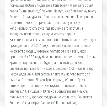
помещица Любовь Андреевна Раневская - главная героиня
пьесы "Вишневый сад" Чехова. На пути к собственному тексту.
Реферат. Структура, особенности, назначение. "Где причина
того, что Печорин переживает томительную скуку и
непомерную грусть духа, где причина его апатии?. в
западном воспитании, чуждом чувству веры. 1.
Характеристика экзаменационной работы по литературе для
проведения ОГЭ 2017 года. В нашей жизни мы встречаем
множество людей, которые поступают «как все», «как
принято». В 1888 году была написана повесть Чехова Степь
Краткое содержание ее будет дано в этой. Дядя Ваня
Спектакль по пьесе А. П. Чехова. Действия 1-2. Малый театр
Чехов Дядя Ваня. Три сестры Спектакль Малого театра по
пьесе А. П. Чехова Чехов Три сестры , действие. Русская
литература - это литература глубокого психологического
анализа. А.С. Пушкин, М.Ю. Чехов Ванька главная мысль,
главные герои, краткое содержание,что писать. Раневская
Вишневый сад, образ Раневской Вишневый сад,