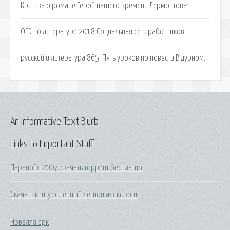
Критика о романе Герой нашего времени Лермонтова:.
ОГЭ по литературе 2018 Социальная сеть работников.
русский и литература 865: Пять уроков по повести В дурном.
An Informative Text Blurb
Links to Important Stuff
Паранойя 2007 скачать торрент бесплатно
Скачать книгу огненный легион алекс кош
Новелла арк