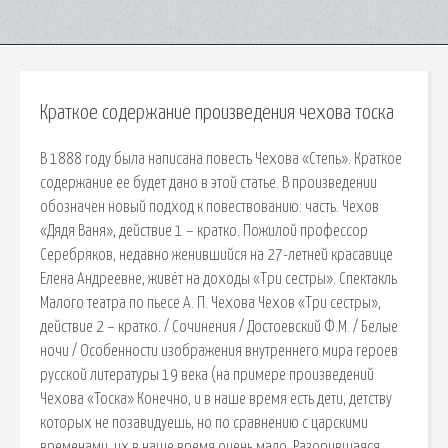
Краткое содержание произведения чехова тоска
В 1888 году была написана повесть Чехова «Степь». Краткое
содержание ее будет дано в этой статье. В произведении
обозначен новый подход к повествованию: часть. Чехов
«Дядя Ваня», действие 1 – кратко. Пожилой профессор
Серебряков, недавно женившийся на 27-летней красавице
Елена Андреевне, живёт на доходы «Три сестры». Спектакль
Малого театра по пьесе А. П. Чехова Чехов «Три сестры»,
действие 2 – кратко. / Сочинения / Достоевский Ф.М. / Белые
ночи / Особенности изображения внутреннего мира героев
русской литературы 19 века (на примере произведений
Чехова «Тоска» Конечно, и в наше время есть дети, детству
которых не позавидуешь, но по сравнению с царскими
временами, их в наше время очень мало. Разорившаяся