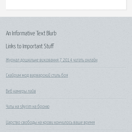
An Informative Text Blurb
Links to Important Stuff
Журнал дошкільне виховання 7 2014 читать онлайн
Скайрим мод варварский стиль боя
Веб камеры лайв
Читы на skyrim на броню
Царство свободы на крови кончилось ваше время