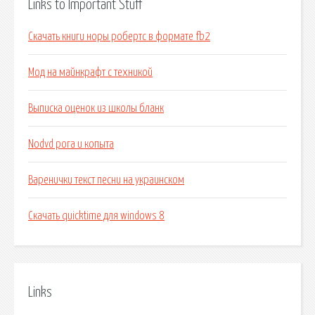
Links to Important Stuff
Скачать книги норы робертс в формате fb2
Мод на майнкрафт с техникой
Выписка оценок из школы бланк
Nodvd рога и копыта
Варенички текст песни на украинском
Скачать quicktime для windows 8
Links