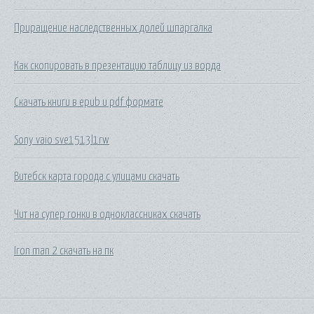
Приращение наследственных долей шпаргалка
Как скопировать в презентацию таблицу из ворда
Скачать книги в epub и pdf формате
Sony vaio sve1513l1rw
Витебск карта города с улицами скачать
Чит на супер гонки в одноклассниках скачать
Iron man 2 скачать на пк