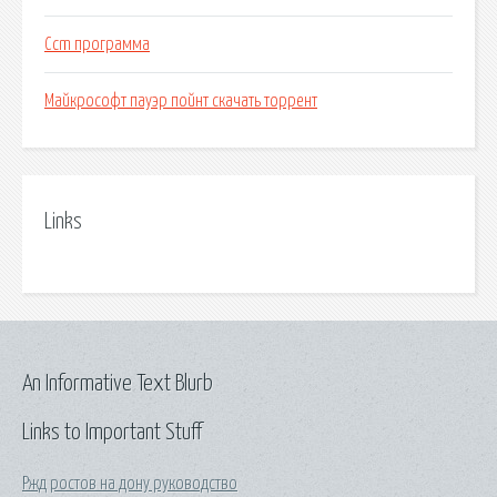
Ccm программа
Майкрософт пауэр пойнт скачать торрент
Links
An Informative Text Blurb
Links to Important Stuff
Ржд ростов на дону руководство