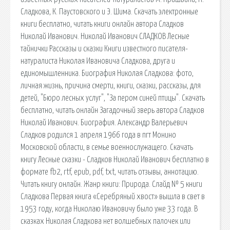
Сладкова, К. Паустовского и Э. Шима. Скачать электронные
книги бесплатно, читать книги онлайн автора Сладков
Николай Иванович. Николай Иванович СЛАДКОВ Лесные
тайнички Рассказы и сказки Книги известного писателя-
натуралиста Николая Ивановича Сладкова, друга и
единомышленника. Биография Николая Сладкова: фото,
личная жизнь, причина смерти, книги, сказки, рассказы, для
детей, "Бюро лесных услуг", "За пером синей птицы". Скачать
бесплатно, читать онлайн Загадочный зверь автора Сладков
Николай Иванович. Биография. Александр Валерьевич
Сладков родился 1 апреля 1966 года в пгт Монино
Московской области, в семье военнослужащего. Скачать
книгу Лесные сказки - Сладков Николай Иванович бесплатно в
формате fb2, rtf, epub, pdf, txt, читать отзывы, аннотацию.
Читать книгу онлайн. Жанр книги: Природа. Слайд № 5 книги
Сладкова Первая книга «Серебряный хвост» вышла в свет в
1953 году, когда Николаю Ивановичу было уже 33 года. В
сказках Николая Сладкова нет волшебных палочек или