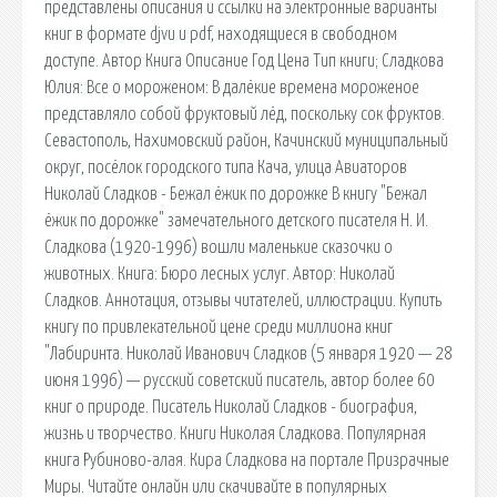
представлены описания и ссылки на электронные варианты
книг в формате djvu и pdf, находящиеся в свободном
доступе. Автор Книга Описание Год Цена Тип книги; Сладкова
Юлия: Все о мороженом: В далёкие времена мороженое
представляло собой фруктовый лёд, поскольку сок фруктов.
Севастополь, Нахимовский район, Качинский муниципальный
округ, посёлок городского типа Кача, улица Авиаторов
Николай Сладков - Бежал ёжик по дорожке В книгу "Бежал
ёжик по дорожке" замечательного детского писателя Н. И.
Сладкова (1920-1996) вошли маленькие сказочки о
животных. Книга: Бюро лесных услуг. Автор: Николай
Сладков. Аннотация, отзывы читателей, иллюстрации. Купить
книгу по привлекательной цене среди миллиона книг
"Лабиринта. Николай Иванович Сладков (5 января 1920 — 28
июня 1996) — русский советский писатель, автор более 60
книг о природе. Писатель Николай Сладков - биография,
жизнь и творчество. Книги Николая Сладкова. Популярная
книга Рубиново-алая. Кира Сладкова на портале Призрачные
Миры. Читайте онлайн или скачивайте в популярных