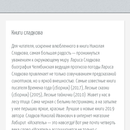
Книги сладкова
Для читателя, искренне влюбленного в книги Николая
Сладкова, самая большая радость — проникнуться
уважением к окружающему миру. Лариса Сладкова:
биография Челябинская ведущая прогноза погоды Лариса
Сладкова привлекает не только озвучиванием предсказаний
синоптиков, но и яркой внешностью. Самые известные книги
писателя Времена года (сборник) (2017), Лесные сказки
(сборник) (2005), Лесные тайнички (2010). Живет у нас в
лесу птица. Сама черная с белыми пестринками, а на затылке
у нее перышки яркие, красные. Лучшие и новые книги 2019
автора: Сладков Николай Иванович в интернет-магазине
Лабирит. «Искатель» — это навсегда! Вот уже почти четверть
века слово «Искатель» ассоциируется не только с