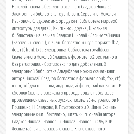
Николай - скачать бесплатно все книги Сладков Николай ::
Электронная библиотека royallib.com. Серии книг Николая
Ивановича Сладкова: амфора детям , Библиотека мировой
литературы для детей , Книги - мои друзья , Школьная
библиотека - начальная. Сладков Николай - Лесные тайнички
(Рассказы и сказки), скачать бесплатно книгу в формате fb2,
doc, rtf, html, txt :: Электронная библиотека royallib.com.
Скачать книги Николай Сладков в формате fb2 бесплатно и
без регистрации • Сортировка по дате добавления. В
электронной библиотеке Альдебаран можно скачать книги
автора Николай Сладков бесплатно в формате epub, fb2, rtf,
mobi, pdf для телефона, андроида, айфона, ipad или читать. В
сборник Сказки и рассказы о природе вошли небольшие
произведения известных русских писателей-натуралистов М.
Пришвина, Н. Сладкова, К. Паустовского и Э. Шима. Скачать
электронные книги бесплатно, читать книги онлайн автора
Сладков Николай Иванович. Николай Иванович СЛАДКОВ
Лесные тайнички Рассказы и сказки Книги известного