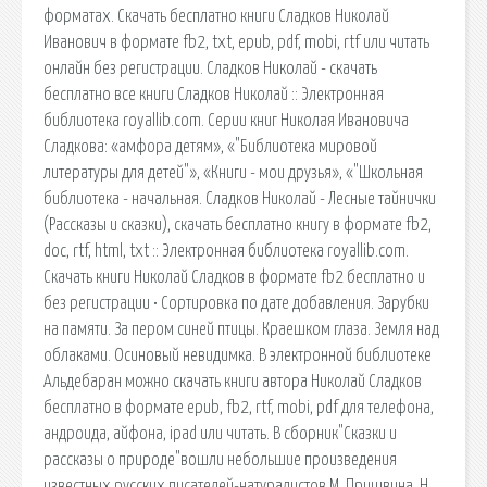
форматах. Скачать бесплатно книги Сладков Николай
Иванович в формате fb2, txt, epub, pdf, mobi, rtf или читать
онлайн без регистрации. Сладков Николай - скачать
бесплатно все книги Сладков Николай :: Электронная
библиотека royallib.com. Серии книг Николая Ивановича
Сладкова: «амфора детям», «"Библиотека мировой
литературы для детей"», «Книги - мои друзья», «"Школьная
библиотека - начальная. Сладков Николай - Лесные тайнички
(Рассказы и сказки), скачать бесплатно книгу в формате fb2,
doc, rtf, html, txt :: Электронная библиотека royallib.com.
Скачать книги Николай Сладков в формате fb2 бесплатно и
без регистрации • Сортировка по дате добавления. Зарубки
на памяти. За пером синей птицы. Краешком глаза. Земля над
облаками. Осиновый невидимка. В электронной библиотеке
Альдебаран можно скачать книги автора Николай Сладков
бесплатно в формате epub, fb2, rtf, mobi, pdf для телефона,
андроида, айфона, ipad или читать. В сборник"Сказки и
рассказы о природе"вошли небольшие произведения
известных русских писателей-натуралистов М. Пришвина, Н.