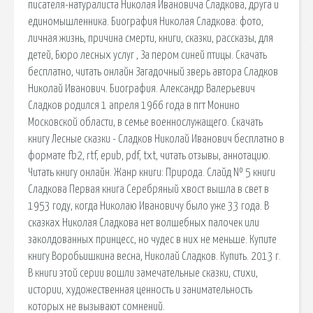
писателя-натуралиста Николая Ивановича Сладкова, друга и
единомышленника. Биография Николая Сладкова: фото,
личная жизнь, причина смерти, книги, сказки, рассказы, для
детей, Бюро лесных услуг , За пером синей птицы. Скачать
бесплатно, читать онлайн Загадочный зверь автора Сладков
Николай Иванович. Биография. Александр Валерьевич
Сладков родился 1 апреля 1966 года в пгт Монино
Московской области, в семье военнослужащего. Скачать
книгу Лесные сказки - Сладков Николай Иванович бесплатно в
формате fb2, rtf, epub, pdf, txt, читать отзывы, аннотацию.
Читать книгу онлайн. Жанр книги: Природа. Слайд № 5 книги
Сладкова Первая книга Серебряный хвост вышла в свет в
1953 году, когда Николаю Ивановичу было уже 33 года. В
сказках Николая Сладкова нет волшебных палочек или
заколдованных принцесс, но чудес в них не меньше. Купите
книгу Воробьишкина весна, Николай Сладков. Купить. 2013 г.
В книги этой серии вошли замечательные сказки, стихи,
истории, художественная ценность и занимательность
которых не вызывают сомнений.