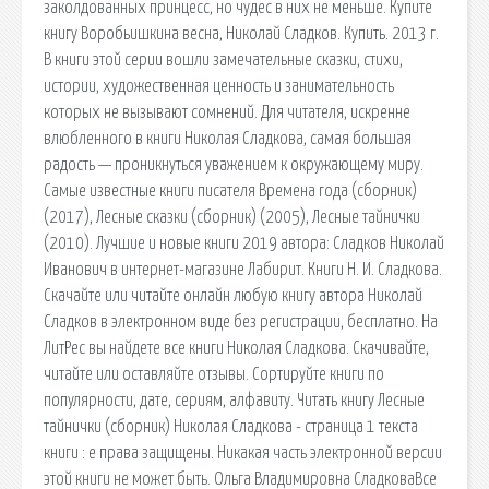
заколдованных принцесс, но чудес в них не меньше. Купите
книгу Воробьишкина весна, Николай Сладков. Купить. 2013 г.
В книги этой серии вошли замечательные сказки, стихи,
истории, художественная ценность и занимательность
которых не вызывают сомнений. Для читателя, искренне
влюбленного в книги Николая Сладкова, самая большая
радость — проникнуться уважением к окружающему миру.
Самые известные книги писателя Времена года (сборник)
(2017), Лесные сказки (сборник) (2005), Лесные тайнички
(2010). Лучшие и новые книги 2019 автора: Сладков Николай
Иванович в интернет-магазине Лабирит. Книги Н. И. Сладкова.
Скачайте или читайте онлайн любую книгу автора Николай
Сладков в электронном виде без регистрации, бесплатно. На
ЛитРес вы найдете все книги Николая Сладкова. Скачивайте,
читайте или оставляйте отзывы. Сортируйте книги по
популярности, дате, сериям, алфавиту. Читать книгу Лесные
тайнички (сборник) Николая Сладкова - страница 1 текста
книги : е права защищены. Никакая часть электронной версии
этой книги не может быть. Ольга Владимировна СладковаВсе