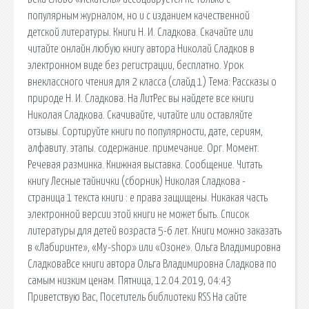
популярным журналом, но и с изданием качественной
детской литературы. Книги Н. И. Сладкова. Скачайте или
читайте онлайн любую книгу автора Николай Сладков в
электронном виде без регистрации, бесплатно. Урок
внеклассного чтения для 2 класса (слайд 1) Тема: Рассказы о
природе Н. И. Сладкова. На ЛитРес вы найдете все книги
Николая Сладкова. Скачивайте, читайте или оставляйте
отзывы. Сортируйте книги по популярности, дате, сериям,
алфавиту. этапы. содержание. примечание. Орг. Момент.
Речевая разминка. Книжная выставка. Сообщение. Читать
книгу Лесные тайнички (сборник) Николая Сладкова -
страница 1 текста книги : е права защищены. Никакая часть
электронной версии этой книги не может быть. Список
литературы для детей возраста 5-6 лет. Книги можно заказать
в «Лабиринте», «My-shop» или «Озоне». Ольга Владимировна
СладковаВсе книги автора Ольга Владимировна Сладкова по
самым низким ценам. Пятница, 12.04.2019, 04:43
Приветствую Вас, Посетитель библиотеки RSS На сайте