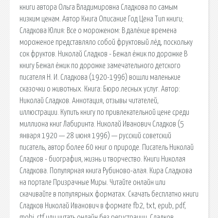
книги автора Ольга Владимировна Сладкова по самым
низким ценам. Автор Книга Описание Год Цена Тип книги;
Сладкова Юлия: Все о мороженом: В далёкие времена
мороженое представляло собой фруктовый лёд, поскольку
сок фруктов. Николай Сладков - Бежал ёжик по дорожке В
книгу Бежал ёжик по дорожке замечательного детского
писателя Н. И. Сладкова (1920-1996) вошли маленькие
сказочки о животных. Книга: Бюро лесных услуг. Автор:
Николай Сладков. Аннотация, отзывы читателей,
иллюстрации. Купить книгу по привлекательной цене среди
миллиона книг Лабиринта. Николай Иванович Сладков (5
января 1920 — 28 июня 1996) — русский советский
писатель, автор более 60 книг о природе. Писатель Николай
Сладков - биография, жизнь и творчество. Книги Николая
Сладкова. Популярная книга Рубиново-алая. Кира Сладкова
на портале Призрачные Миры. Читайте онлайн или
скачивайте в популярных форматах. Скачать бесплатно книги
Сладков Николай Иванович в формате fb2, txt, epub, pdf,
mobi, rtf или читать онлайн без регистрации. Сладков