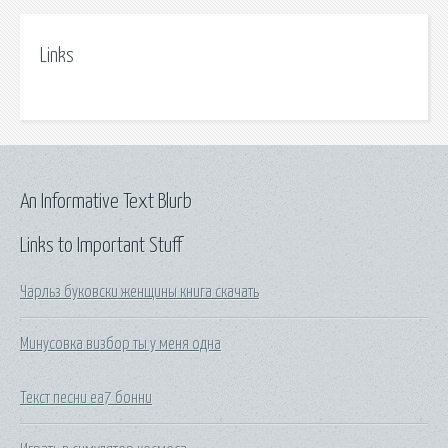
Links
An Informative Text Blurb
Links to Important Stuff
Чарльз буковски женщины книга скачать
Минусовка визбор ты у меня одна
Текст песни еа7 бонни