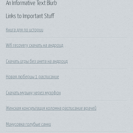
An Informative Text Blurb
Links to Important Stuff
Книга для по истории
Wifi recovery скачать на андроид
Скачать игры без инета на андроид
Новая люберцы 1 расписание
Скачать музыку через музофон
Женская консультация коломна расписание врачей
Минусовка голубые санки