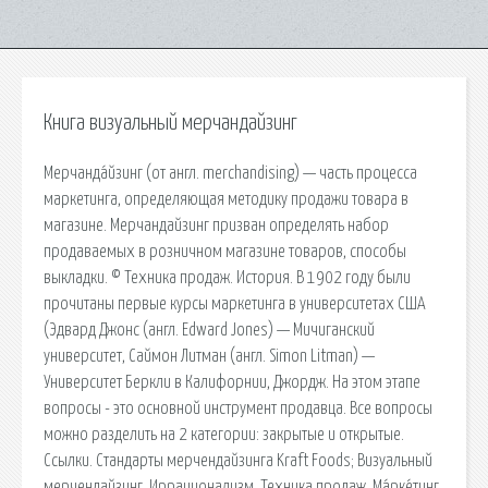
Книга визуальный мерчандайзинг
Мерчанда́йзинг (от англ. merchandising) — часть процесса
маркетинга, определяющая методику продажи товара в
магазине. Мерчандайзинг призван определять набор
продаваемых в розничном магазине товаров, способы
выкладки. © Техника продаж. История. В 1902 году были
прочитаны первые курсы маркетинга в университетах США
(Эдвард Джонс (англ. Edward Jones) — Мичиганский
университет, Саймон Литман (англ. Simon Litman) —
Университет Беркли в Калифорнии, Джордж. На этом этапе
вопросы - это основной инструмент продавца. Все вопросы
можно разделить на 2 категории: закрытые и открытые.
Ссылки. Стандарты мерчендайзинга Kraft Foods; Визуальный
мерчендайзинг. Иррационализм. Техника продаж. Ма́рке́тинг