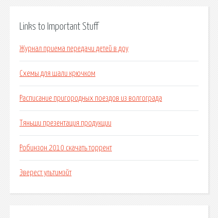
Links to Important Stuff
Журнал приема передачи детей в доу
Схемы для шали крючком
Расписание пригородных поездов из волгограда
Тяньши презентация продукции
Робинзон 2010 скачать торрент
Эверест ультимэйт