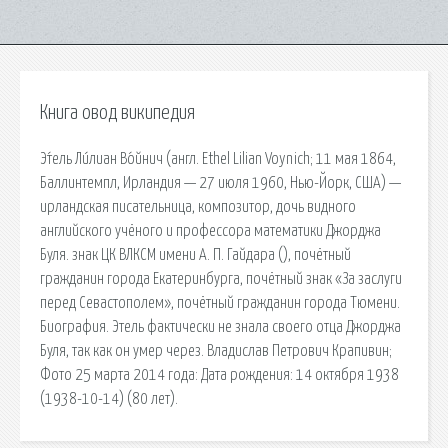
Книга овод википедия
Э́тель Ли́лиан Во́йнич (англ. Ethel Lilian Voynich; 11 мая 1864,
Баллинтемпл, Ирландия — 27 июля 1960, Нью-Йорк, США) —
ирландская писательница, композитор, дочь видного
английского учёного и профессора математики Джорджа
Буля. знак ЦК ВЛКСМ имени А. П. Гайдара (), почётный
гражданин города Екатеринбурга, почётный знак «За заслуги
перед Севастополем», почётный гражданин города Тюмени.
Биография. Этель фактически не знала своего отца Джорджа
Буля, так как он умер через. Владислав Петрович Крапивин;
Фото 25 марта 2014 года: Дата рождения: 14 октября 1938
(1938-10-14) (80 лет).