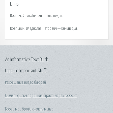
Links
Войнич, Этель Лилиан — Википедия.
Крапивин, Владислав Петрович — Википедия.
An Informative Text Blurb
Links to Important Stuff
Разрешение видео блюрей
Скачать фильм порочная страсть через торрент
Брови мои брови скачать минус