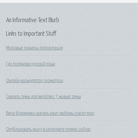
An Informative Text Blurb
Links to Important Stuff
Мировые пожары презентация
Гдз полякова русский язык
Онлайн калькулятор геометрии
Скачать темы для windows 7 живые темы
Вера брежнева скачать клип любовь спасет мир
Опубликовать книгу в интернете прямо сейчас