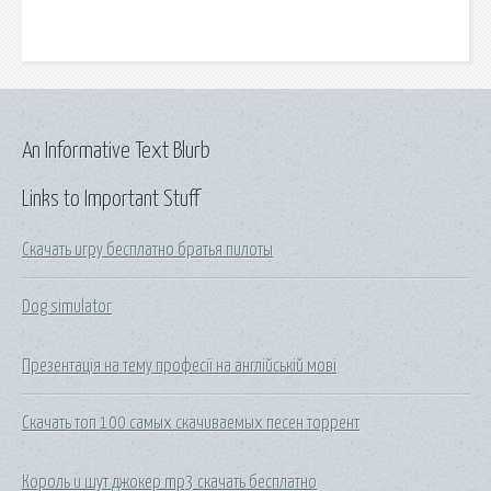
An Informative Text Blurb
Links to Important Stuff
Скачать игру бесплатно братья пилоты
Dog simulator
Презентація на тему професії на англійській мові
Скачать топ 100 самых скачиваемых песен торрент
Король и шут джокер mp3 скачать бесплатно