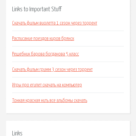
Links to Important Stuff
Скачать фильм виолетта 1 сезон через торрент
Расписание поездов киров брянск
Решебник барова богданова 5 класс
Скачать фильм гримм 3 сезон через торрент
Игры про египет скачать на компьютер
Тонкая красная нить все альбомы скачать
Links