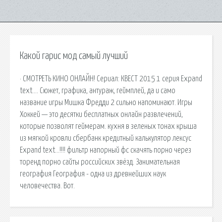
Какой гарис мод самый лучший
· СМОТРЕТЬ КИНО ОНЛАЙН! Сериал: КВЕСТ 2015 1 серия Expand
text…. Сюжет, графика, антураж, геймплей, да и само
название игры Мишка Фредди 2 сильно напоминают. Игры
Хоккей — это десятки бесплатных онлайн развлечений,
которые позволят геймерам. кухня в зеленых тонах крыша
из мягкой кровли сбербанк кредитный калькулятор лексус
Expand text…!!!! фильтр напорный фс скачять порно через
торенд порно сайты российских звёзд. Занимательная
география География - одна из древнейших наук
человечества. Вот.