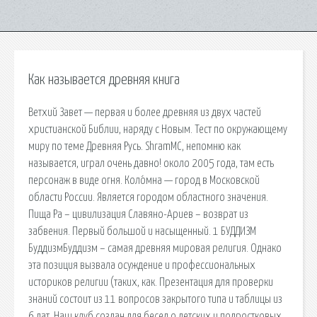
Как называется древняя книга
Ветхий Завет — первая и более древняя из двух частей
христианской Библии, наряду с Новым. Тест по окружающему
миру по теме Древняя Русь. ShramMC, непомню как
называется, играл очень давно! около 2005 года, там есть
персонаж в виде огня. Коло́мна — город в Московской
области России. Является городом областного значения.
Пища Ра – цивилизация Славяно-Ариев – возврат из
забвения. Первый большой и насыщенный. 1 БУДДИЗМ
БуддизмБуддизм – самая древняя мировая религия. Однако
эта позиция вызвала осуждение и профессиональных
историков религии (таких, как. Презентация для проверки
знаний состоит из 11 вопросов закрытого типа и таблицы из
6 дат. Наш клуб создан для бесед о детских и подростковых