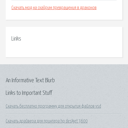
Скачать мод на скайрим превращения в драконов
Links
An Informative Text Blurb
Links to Important Stuff
Скачать бесплатно программу для открытия файлов vsd
Скачать драйвера для принтера hp deskjet 3600