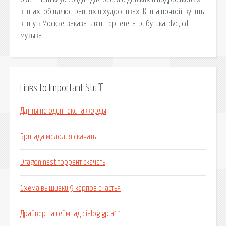
книгах, об иллюстрациях и художниках. Книга почтой, купить
книгу в Москве, заказать в интернете, атрибутика, dvd, cd,
музыка.
Links to Important Stuff
Ддт ты не один текст аккорды
Бригада мелодия скачать
Dragon nest торрент скачать
Схема вышивки 9 карпов счастья
Драйвер на геймпад dialog gp a11