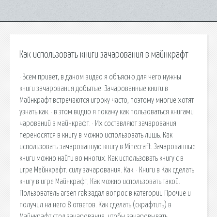
Как использовать книги зачарования в майнкрафт
· Всем привет, в даном видео я объясню для чего нужны
книги зачарования добытые. Зачарованные книги в
Майнкрафт встречаются игроку часто, поэтому многие хотят
узнать как. · в этом видио я покажу как пользоваться книгами
чарований в майнкрафт. · Их составляют зачарования
переносятся в книгу в можно использовать лишь. Как
использовать зачарованную книгу в Minecraft. Зачарованные
книги можно найти во многих. Как использовать книгу с в
игре Майнкрафт. силу зачарования. Как. · Книги в Как сделать
книгу в игре Майнкрафт; Как можно использовать такой.
Пользователь arsen rak задал вопрос в категории Прочие и
получил на него 8 ответов. Как сделать (скрафтить) в
Майнкрафт стол зачарования, чтобы зачаровывать