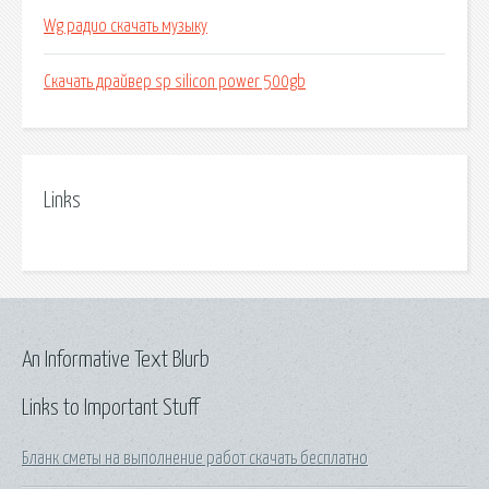
Wg радио скачать музыку
Скачать драйвер sp silicon power 500gb
Links
An Informative Text Blurb
Links to Important Stuff
Бланк сметы на выполнение работ скачать бесплатно