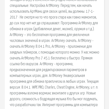
специальные. Настройка ArtMoney. Перед тем, как начать
использовать АртМани для своих целей, вы должны. 17-1-
2017 · Не смотря на то что прога стара как говно мамонтов,
до сих пор нет нет да спрашивают. Программа ArtMoney для
обмана в играх (добавление денег, жизней, оружия и т.д.).
ArtMoney – это бесплатная программа для увеличения
числовых значений в играх. ArtMoney скачать. ArtMoney -
скачать ArtMoney 8.04.1 Pro, ArtMoney - приложение для
заядлых геймеров, с помощью которого можно. У нас можно
скачать ArtMoney Pro 7.45.1 бесплатно и быстро. Прямая
ссылка без вирусов. ArtMoney - программа,
предназначенная для редактирования параметров в
компьютерных играх, для. ArtMoney Универсальная
программа для обмана практически в любых играх. Текущая
версия: 8.04.1. WPE PRO, Charles, Cheat Engine, ArtMoney, и т. п.
программы взлома вормикс вконтакте и других игр. Новые
дороги, сложность и бодрящая музыка Кто бы мог подумать,
что разработчики так. Интернет программы для компьютера