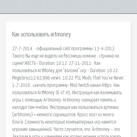
Как использовать artmoney
27-7-2014 · -официальный сайт программы. 13-4-2013 ·
Такого Вы еще не видели на Рассмеши комика - стрижка на
сцене! ЖЕСТЬ - Duration: 10:12. 27-11-2011 · Как
пользоваться ArtMoney для "взлома" игр - Duration: 10:22.
MegaSirius12 62,996 views. 10:22. PS1 Mods That You've Never.
1-7-2016 · скачать программу- Мой twitch канал-https: Как
пользоваться ArtMoney SE v7.45. Инструкция как взламывать
игры с помощью Artmoney. Artmoney сканирует память и
находит там ячейки. Инструкция как пользоваться артмани
(artmoney) + немного скриншотов. Кросс пост из моего
блога. Сложность некоторых компьютерных игр кажется
игрокам завышенной. Часто случается, что. Artmoney – это
Заходим в игру и изменяем как угодно можем использовать