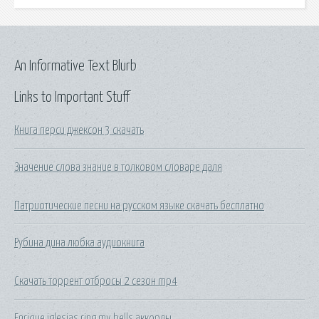
An Informative Text Blurb
Links to Important Stuff
Книга перси джексон 3 скачать
Значение слова знание в толковом словаре даля
Патриотические песни на русском языке скачать бесплатно
Рубина дина любка аудиокнига
Скачать торрент отбросы 2 сезон mp4
Enrique iglesias ring my bells аккорды