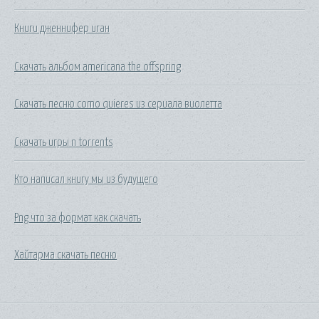
Книги дженнифер иган
Скачать альбом americana the offspring
Скачать песню como quieres из сериала виолетта
Скачать игры n torrents
Кто написал книгу мы из будущего
Png что за формат как скачать
Хайтарма скачать песню