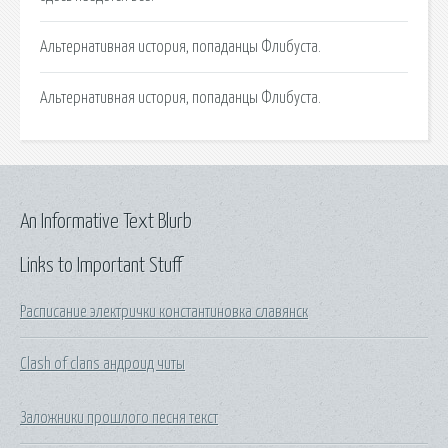
Альтернативная история, попаданцы Флибуста.
Альтернативная история, попаданцы Флибуста.
An Informative Text Blurb
Links to Important Stuff
Расписание электрички константиновка славянск
Clash of clans андроид читы
Заложники прошлого песня текст