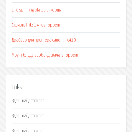
Like spinning plates аккорды
Скачать fritz 14 rus торрент
Драйвер для принтера canon mx410
Моунт бладе варбанд скачать торрент
Links
Здесь найдется все.
Здесь найдется все.
Здесь найдется все.