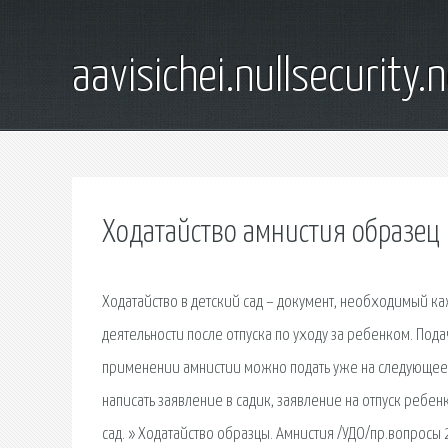
aavisichei.nullsecurity.
Ходатайство амнистия образец
Ходатайство в детский сад – документ, необходимый 
деятельности после отпуска по уходу за ребенком. Под
применении амнистии можно подать уже на следующее ут
написать заявление в садик, заявление на отпуск ребен
сад. » Ходатайство образцы. Амнистия /УДО/пр.вопросы 