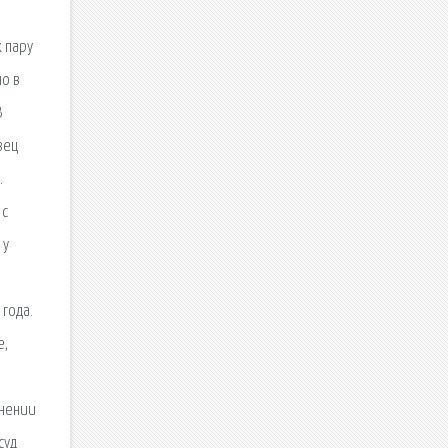
 пару
но в
В
зец
.
 с
 у
 года.
е,
енении
суд