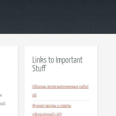
Links to Important
Stuff
Образцы актов выполненных работ
ак
рб
ский
Журнал звезды и советы
официальный сайт