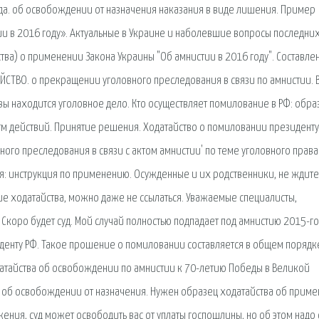
да. об освобождении от назначения наказания в виде лишения. Пример
ии в 2016 году». Актуальные в Украине и наболевшие вопросы последних
ства) о применении Закона Украины "Об амнистии в 2016 году". Составле
ЙСТВО. о прекращении уголовного преследования в связи по амнистии. 
квы находится уголовное дело. Кто осуществляет помилование в РФ: обра
м действий. Принятие решения. Ходатайство о помиловании президенту
ого преследования в связи с актом амнистии' по теме уголовного права
я: инструкция по применению. Осужденные и их родственники, не ждите
е ходатайства, можно даже не ссылаться. Уважаемые специалисты,
Скоро будет суд. Мой случай полностью подпадает под амнистию 2015-го
денту РФ. Такое прошение о помиловании составляется в общем порядк
датайства об освобождении по амнистии к 70-летию Победы в Великой
о об освобождении от назначения. Нужен образец ходатайства об прим
ения, суд может освободить вас от уплаты госпошлины, но об этом надо 