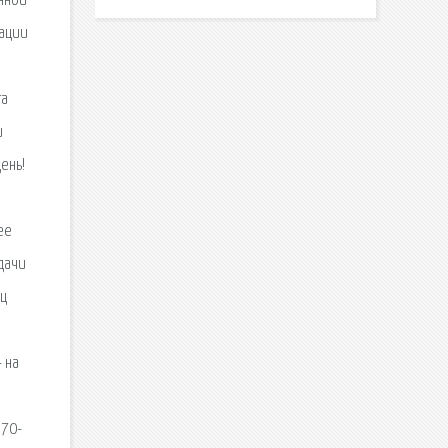
онной
кации
та
и
ень!
ее
дачи
ец
 на
 70-