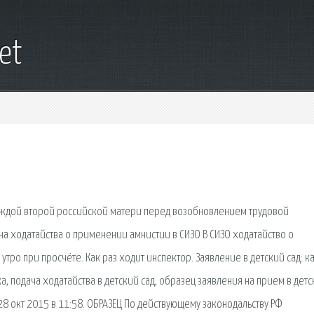
net
каждой второй российской матери перед возобновлением трудовой
ача ходатайства о применении амнистии в СИЗО В СИЗО ходатайство о
ро при просчёте. Как раз ходит инспектор. Заявление в детский сад: к
ка, подача ходатайства в детский сад, образец заявления на прием в дет
28 окт 2015 в 11:58. ОБРАЗЕЦ По действующему законодальству РФ