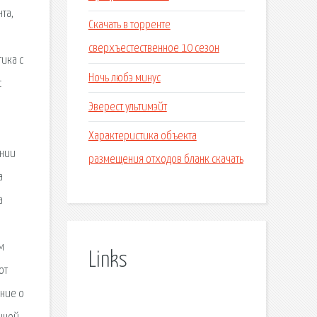
та,
Скачать в торренте
сверхъестественное 10 сезон
ика с
Ночь любэ минус
с
Эверест ультимэйт
Характеристика объекта
ении
размещения отходов бланк скачать
а
а
м
Links
от
ение о