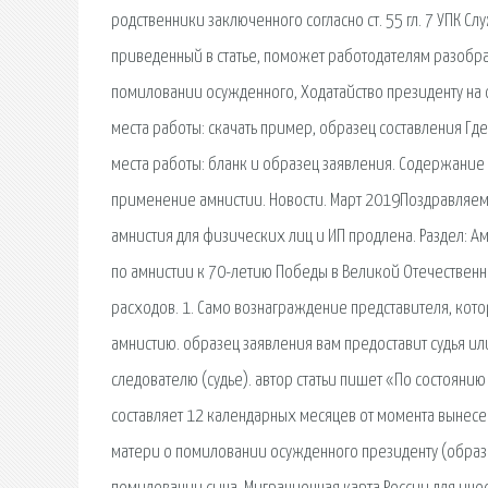
родственники заключенного согласно ст. 55 гл. 7 УПК С
приведенный в статье, поможет работодателям разобрат
помиловании осужденного, Ходатайство президенту на о
места работы: скачать пример, образец составления Где
места работы: бланк и образец заявления. Содержание
применение амнистии. Новости. Март 2019Поздравляем
амнистия для физических лиц и ИП продлена. Раздел: 
по амнистии к 70-летию Победы в Великой Отечественн
расходов. 1. Само вознаграждение представителя, кото
амнистию. образец заявления вам предоставит судья и
следователю (судье). автор статьи пишет «По состояни
составляет 12 календарных месяцев от момента вынесе
матери о помиловании осужденного президенту (образ