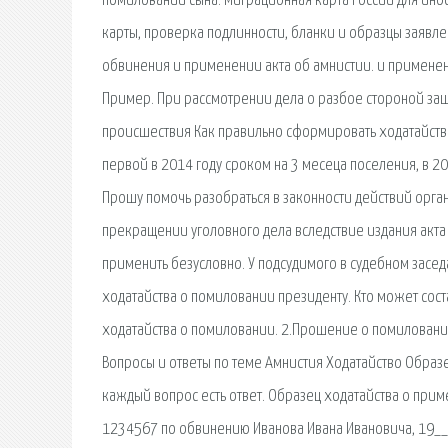
помиловании сына. Миграционная карта России для ино
карты, проверка подлинности, бланки и образцы заяв
обвинения и применении акта об амнистии. и применен
Пример. При рассмотрении дела о разбое стороной за
происшествия Как правильно сформировать ходатайство
первой в 2014 году сроком на 3 месеца поселения, в 
Прошу помочь разобраться в законности действий орга
прекращении уголовного дела вследствие издания акта
применить безусловно. У подсудимого в судебном засед
ходатайства о помиловании президенту. Кто может сост
ходатайства о помиловании. 2.Прошение о помиловани
Вопросы и ответы по теме Амнистия Ходатайство Образец:
каждый вопрос есть ответ. Образец ходатайства о при
1234567 по обвинению Иванова Ивана Ивановича, 19__