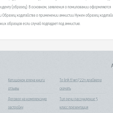
иденту (образец). В основном, заявления о помиловании оформляются
 Образец ходатайства о применении амнистии Нужен образец ходатай
аких образцов если случай подпадает под амнистию.
A
Катишонок елена книги
Tp link tl wn722n драйвера
отзывы
скачать
Договор на комплексную
Тип речи рассуждение 5
застройку
класс презентация