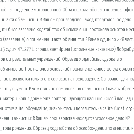
странных граждан в РФ: правила и образец заполнения бланка миграци
лений на продление миграционной. Образец ходатайства о переквалифи
ии акта об амнистии. В Вашем производстве находится уголовное дело.
щиты было заявлено ходатайство об исключении протокола осмотра мес
 (заявление) о применении акта об амнистии? Ранее судим по 228 част
2015 судим №12771. cпрашивает Ирина (исполнение наказания) Добрый д
нов исправительных учреждений. Образец ходатайства адвоката о
 об амнистии. При наличии оснований применения амнистии суд обязан 
ании выясняется только его согласие на прекращение. Основания для по
авить документ. В чем отличие помилования от амнистии. Скачать образ
и матери. Копия доку мента подтверждающего наличие жилой площади.
 отвечайте, обсуждайте, знакомьтесь и веселитесь на сайте Yuristi.org -
менении амнистии: В Вашем производстве находится уголовное дело №
_ года рождения. Образец ходатайства об освобождении по амнистии к