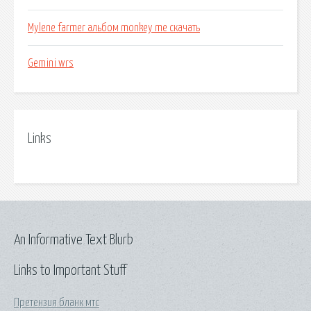
Mylene farmer альбом monkey me скачать
Gemini wrs
Links
An Informative Text Blurb
Links to Important Stuff
Претензия бланк мтс