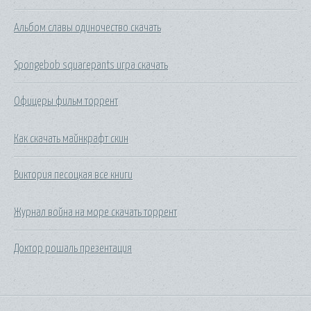
Альбом славы одиночество скачать
Spongebob squarepants игра скачать
Офицеры фильм торрент
Как скачать майнкрафт скин
Виктория песоцкая все книги
Журнал война на море скачать торрент
Доктор рошаль презентация