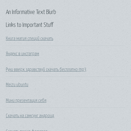
An Informative Text Blurb
Links to Important Stuff
Книга магия специй скачать
Яндекс в инстаграм
Руки вверх здравствуй скачать бесплатно mp3
Meizu ubuntu
Мини презентация себя
Скачать на самсунг андроид