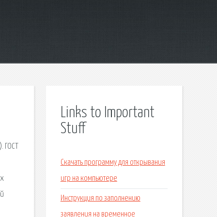
Links to Important
Stuff
. ГОСТ
Скачать программу для открывания
ых
игр на компьютере
ый
Инструкция по заполнению
3
заявления на временное