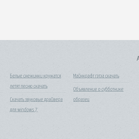
A
Белые снежинки кружатся
Майнкрафт гэтэа скачать
летят песню скачать
Объявление о субботнике
Скачать звуковые драйвера
образец
для windows 7