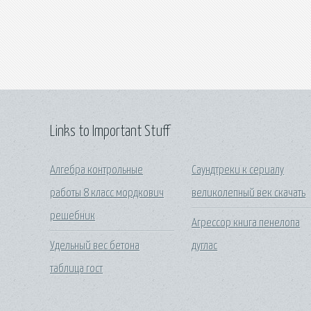
Links to Important Stuff
Алгебра контрольные
Саундтреки к сериалу
работы 8 класс мордкович
великолепный век скачать
решебник
Агрессор книга пенелопа
Удельный вес бетона
дуглас
таблица гост