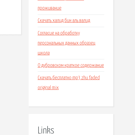
проживание
Скачать халид бин аль валид
Согласие на обработку
персональных данных образец
школа
О дубровском краткое содержание
Скачать бесплатно mp3 zhu faded
original mix
Links