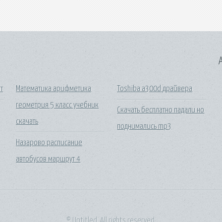
A
т
Математика арифметика
Toshiba a300d драйвера
геометрия 5 класс учебник
Скачать бесплатно падали но
скачать
поднимались mp3
Назарово расписание
автобусов маршрут 4
© Untitled. All rights reserved.