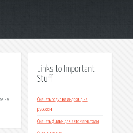
Links to Important
Stuff
де не
Скачать годус на андроид на
русском
Скачать фильм для автомагнитолы