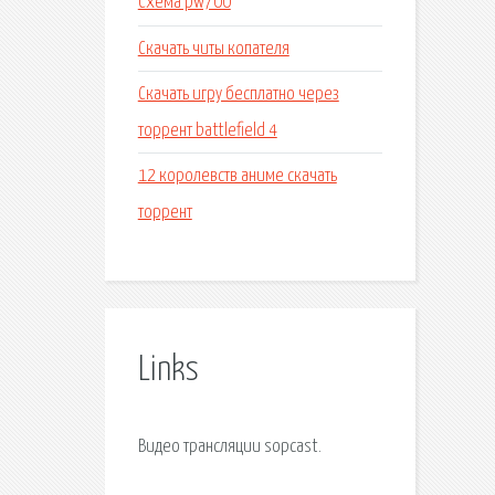
Схема pw700
Скачать читы копателя
Скачать игру бесплатно через
торрент battlefield 4
12 королевств аниме скачать
торрент
Links
Видео трансляции sopcast.