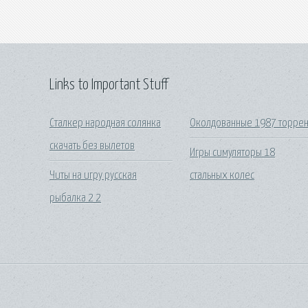
Links to Important Stuff
Сталкер народная солянка
Околдованные 1987 торрен
скачать без вылетов
Игры симуляторы 18
Читы на игру русская
стальных колес
рыбалка 2 2