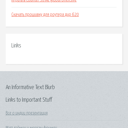
Играть в counter strike global offensive
Скачать прошивку для роутера дир 620
Links
An Informative Text Blurb
Links to Important Stuff
Все о индии презентация
Мэтт дэймон и морган фримен