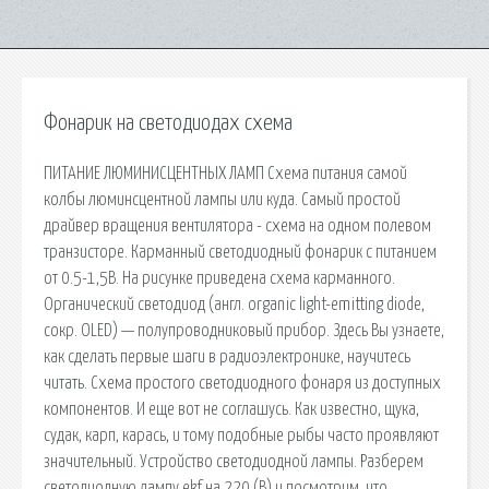
Фонарик на светодиодах схема
ПИТАНИЕ ЛЮМИНИСЦЕНТНЫХ ЛАМП Схема питания самой
колбы люминсцентной лампы или куда. Самый простой
драйвер вращения вентилятора - схема на одном полевом
транзисторе. Карманный светодиодный фонарик с питанием
от 0.5-1,5В. На рисунке приведена схема карманного.
Органический светодиод (англ. organic light-emitting diode,
сокр. OLED) — полупроводниковый прибор. Здесь Вы узнаете,
как сделать первые шаги в радиоэлектронике, научитесь
читать. Схема простого светодиодного фонаря из доступных
компонентов. И еще вот не соглашусь. Как известно, щука,
судак, карп, карась, и тому подобные рыбы часто проявляют
значительный. Устройство светодиодной лампы. Разберем
светодиодную лампу ekf на 220 (В) и посмотрим, что.