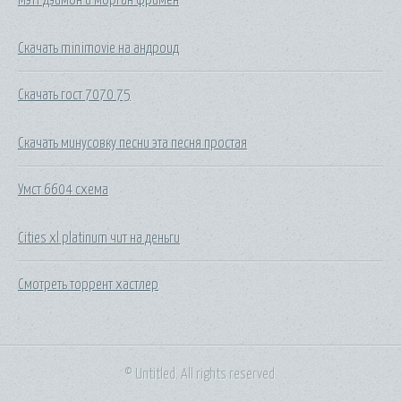
Скачать minimovie на андроид
Скачать гост 7070 75
Скачать минусовку песни эта песня простая
Умст 6604 схема
Cities xl platinum чит на деньги
Смотреть торрент хастлер
© Untitled. All rights reserved.