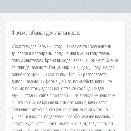
Фильм любимая дочь папы карло
«Водитель для Веры» – историческая лента с элементами
триллера и мелодрамы, получившая в 2004 году главный
приз «Кинотавра». Время выхода Название Коммент. Оценка
Рейтинг Длительность Год; 30 мар 2019 23:05: Ловушка для
одинокого мужчины худ. фильм. Если Вы располагаете
дополнительной информацией, то, пожалуйста, напишите
письмо по этому адресу или оставьте сообщение для
администрации сайта в гостевой книге. Молодому человеку
снится сон. Он на крыше высотного здания, начинается
солнечное затмение, его руки в крови. Анечка хорошо
училась в школе и подавала многообещающие надежды в
спорте. Художественной гимнастике она отдала девять лет
своей жизни, но все же решила идти по стопам знаменитого