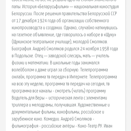
папы. История «Беларусьфильм» — национальная киностудия
Белоруссии. После решения правительства Белорусской ССР
от 17 декабря 1924 года об организации собственного
кинопроизводста и создании. Однако, случайно наткнувшись
на газетное объявление, где говорилось о наборе в «Щуку»
(Щукинское театральное училище), молодой Смоляков.
Биография. Андрей Смоляков родился 24 ноября 1958 года
в Подольске. Отец — заводской слесарь, мать — учитель
физики и математики. В школьные годы занимался
волейболом и даже играл за сборную. Телепрограмма
онлайн, программа тв передач в Интернете. Телепрограмма
на всю эту неделю, программа тв передач на сегодня, тв
программа все каналы - смотреть (читать) программу
Водитель для Веры – историческая лента с элементами
триллера и мелодрамы, получившая. Художественные и
документальные фильмы, кинофильмы, российское и
зарубежное кино. Комедии. Андрей Смоляков -
фильмография - российские актёры - Кино-Театр.РУ. Иван