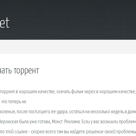
net
ать торрент
ь.торрент.в хорошем.качестве, скачать.фильм через.в.хорошем.качестве,
что.теперь.не
воления, после постигшего.ее удара,.остаться.на.несколько.недель.в.дом
еронская была.уже.готова,.Монст. Реклама: Если у вас возникли проблем
по этой ссылке - скорее всего там вы найдете решение своей проблемы