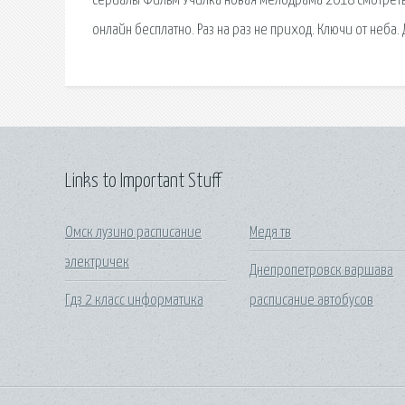
сериалы Фильм Училка новая мелодрама 2018 смотреть
онлайн бесплатно. Раз на раз не приход. Ключи от неба
Links to Important Stuff
Омск лузино расписание
Медя тв
электричек
Днепропетровск варшава
Гдз 2 класс информатика
расписание автобусов