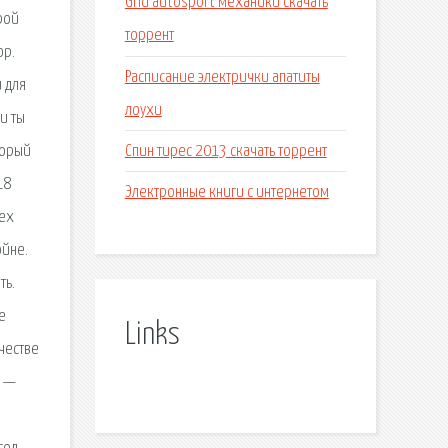
Grid autosport механики скачать
рой
торрент
ор.
Расписание электрички апатиты
и для
лоухи
и ты
Спин тирес 2013 скачать торрент
торый
18
Электронные книги с интернетом
сех
ойне.
ть.
е
Links
честве
в —