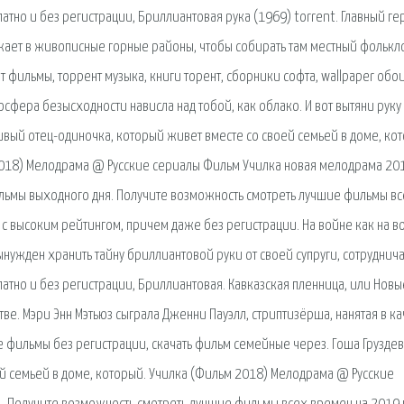
атно и без регистрации, Бриллиантовая рука (1969) torrent. Главный ге
жает в живописные горные районы, чтобы собирать там местный фолькл
т фильмы, торрент музыка, книги торент, сборники софта, wallpaper обо
осфера безысходности нависла над тобой, как облако. И вот вытяни руку 
ивый отец-одиночка, который живет вместе со своей семьей в доме, ко
 2018) Мелодрама @ Русские сериалы Фильм Училка новая мелодрама 20
ильмы выходного дня. Получите возможность смотреть лучшие фильмы в
 с высоким рейтингом, причем даже без регистрации. На войне как на в
ужден хранить тайну бриллиантовой руки от своей супруги, сотруднича
латно и без регистрации, Бриллиантовая. Кавказская пленница, или Новы
е. Мэри Энн Мэтьюз сыграла Дженни Пауэлл, стриптизёрша, нанятая в ка
е фильмы без регистрации, скачать фильм семейные через. Гоша Грузде
й семьей в доме, который. Училка (Фильм 2018) Мелодрама @ Русские