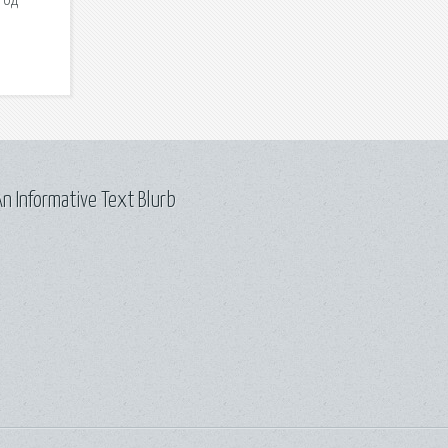
год
n Informative Text Blurb