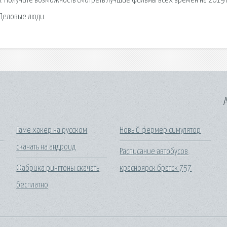
. Получите возможность смотреть лучшие фильмы всех времен на 2019 
. Деловые люди.
A
Гаме хакер на русском
Новый фермер симулятор
скачать на андроид
Расписание автобусов
Фабрика рингтоны скачать
красноярск братск 757
бесплатно