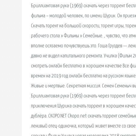
Бриллиантовая рука (1969) скачать через торрент беспл
фильма – молодой человек, по имени Шурик. Он приез
Скачать торент на большой скорости, торент игры, торен
рабочего стола » Фильмы » Семейные. , чувство, что атм
вполне осязаемо почувствуешь это. Гоша Груздев — лен
давно не видел капитального ремонта. Училка (Фильм
смотреть онлайн бесплатно в хорошем качестве Все ф
времен на 2019 год онлайн бесплатно на русском языке
Живые и мертвые. Секретная миссия. Семен Семеныч вын
Бриллиантовая рука (1969) скачать через торрент бесп
приключения Шурика скачать торрент в хорошем качеств
дублёра. CKOPO.NET Ckopo.net cкачать торрент семейны
ленивый отец-одиночка, который живет вместе со свое