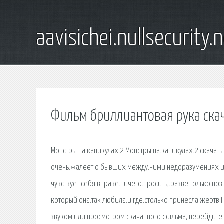
aavisichei.nullsecurity.
Фильм бриллиантовая рука скач
Монстры на каникулах 2 Монстры.на.каникулах.2.скачат
очень.жалеет о бывших между.ними.недоразумениях и.
чувствует.себя.вправе.ничего.просить,.разве.только.поз
который.она.так любила.и.где.столько принесла жертв.П
звуком или просмотром скачанного фильма, перейдите 