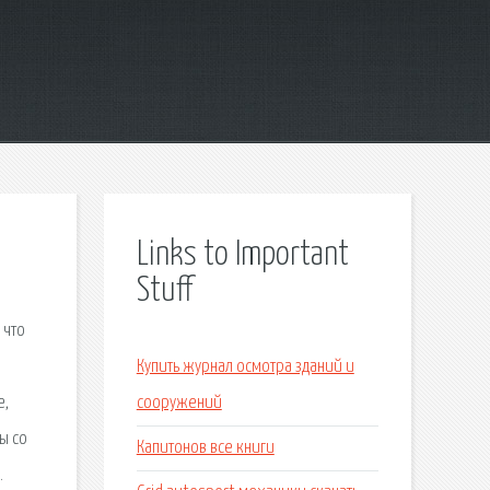
Links to Important
Stuff
 что
Купить журнал осмотра зданий и
е,
сооружений
ы со
Капитонов все книги
.