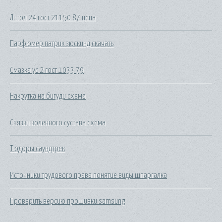
Литол 24 гост 21150 87 цена
Парфюмер патрик зюскинд скачать
Смазка ус 2 гост 1033 79
Накрутка на бигуди схема
Связки коленного сустава схема
Тюдоры саундтрек
Источники трудового права понятие виды шпаргалка
Проверить версию прошивки samsung