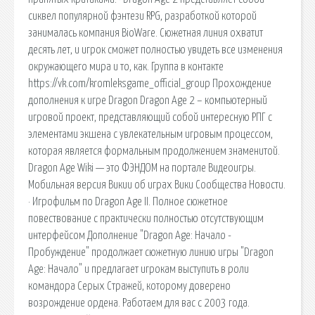
сиквел популярной фэнтези RPG, разработкой которой
занималась компания BioWare. Сюжетная линия охватит
десять лет, и игрок сможет полностью увидеть все изменения
окружающего мира и то, как. Группа в контакте
https://vk.com/kromleksgame_official_group Прохождение
дополнения к игре Dragon Dragon Age 2 – компьютерный
игровой проект, представляющий собой интересную РПГ с
элементами экшена с увлекательным игровым процессом,
которая является формальным продолжением знаменитой.
Dragon Age Wiki — это ФЭНДОМ на портале Видеоигры.
Мобильная версия Викии об играх Вики Сообщества Новости.
· Игрофильм по Dragon Age II. Полное сюжетное
повествование с практически полностью отсутствующим
интерфейсом Дополнение "Dragon Age: Начало -
Пробуждение" продолжает сюжетную линию игры "Dragon
Age: Начало" и предлагает игрокам выступить в роли
командора Серых Стражей, которому доверено
возрождение ордена. Работаем для вас с 2003 года.