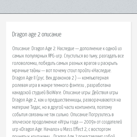
Dragon age 2 описание
Описание: Dragon Age 2: Наследие — дополнение к одной из
самых популярных RPG-игр. Спуститься во тьму, разгадать все
головоломки, победить самых разных врагов и раскрыть
мрачные тайны — вот почему стоит пройти «Наследие.
Dragon Age II (рус. Век драконов 2 ) — компьютерная
ролевая игра в жанре темного фэнтези , разработана
канадской студией BioWare. Описание игры: Действия игры
Dragon Age 2, как и предшественницы, разворачиваются на
материке Тедас, но в другой части континента, поэтому
события связаны не так сильно. Описание Погрузитесь в
эпическое продолжение «Игры года — 2009» от создателей
игр «Dragon Age: Начало» и Mass Effect 2, с восторгом
принятых критиками. · Dragon Age 2 представляет собой