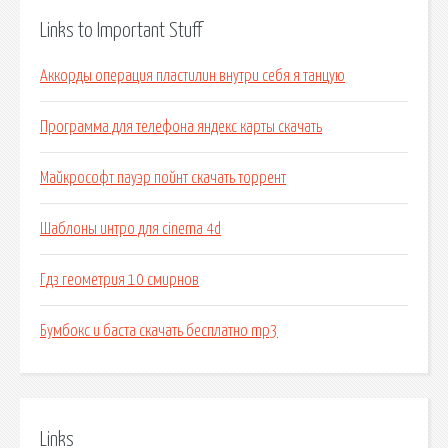
Links to Important Stuff
Аккорды операция пластилин внутри себя я танцую
Программа для телефона яндекс карты скачать
Майкрософт пауэр пойнт скачать торрент
Шаблоны интро для cinema 4d
Гдз геометрия 10 смирнов
Бумбокс и баста скачать бесплатно mp3
Links