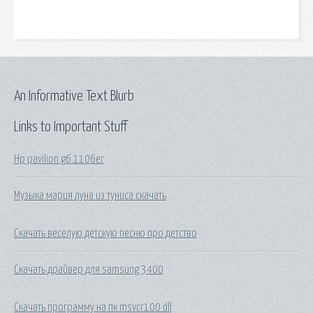
An Informative Text Blurb
Links to Important Stuff
Hp pavilion g6 1106er
Музыка мария луна из туниса скачать
Скачать веселую детскую песню про детство
Скачать драйвер для samsung 3400
Скачать программу на пк msvcr100 dll