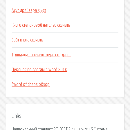
Асус драйвера k53s
Книги степановой натальи скачать
Сайт книга скачать
Тринадцать скачать через торрент
Перенос по слогам в word 2010
Sword of chaos обзор
Links
Национальный стандарт РФ ГОСТ Р 7.0.97-2016 Система.