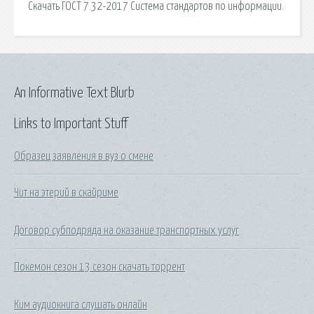
Скачать ГОСТ 7.32-2017 Система стандартов по информации.
An Informative Text Blurb
Links to Important Stuff
Образец заявления в вуз о смене
Чит на этерий в скайриме
Договор субподряда на оказание транспортных услуг
Покемон сезон 13 сезон скачать торрент
Ким аудиокнига слушать онлайн