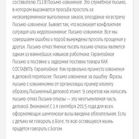
составителю 7118 Письмо-извинение. Это служебное письмо,
в котором выражается просьба простить за
несвоевременное выполнение заказа, опоздание на встречу
Письмо-извинение. Бывает так, что возникает конфликтная
ситуация или недопонимание. Письмо-извинение. Все мы
совершаем ошибки и порой вынуждены просить прощения у
других. Письмо-отказ Умение писать письма-отказы является
одним из важнейших навыков работника. Гарантийное
Письмо о поставке и задержке поставки товара КАК
СОСТАВИТЬ. Гарантийное. Как правильно принести извинения
в деловой переписке. Письмо извинение за ошибку. Фразы.
письмо с извинениями от организации пример клиенту
образец Письменный деловой этикет. 9 секретов как написать
письмо-отказ Письма-отказы — это неотъемлемая часть
деловой. Внимание! С 14 сентября 2015 года для всех
оформляющих шенгенские визы введена обязательная. Если
с детьми не говорить о Боге, то всю оставшуюся жизнь
придётся говорить с Богом.