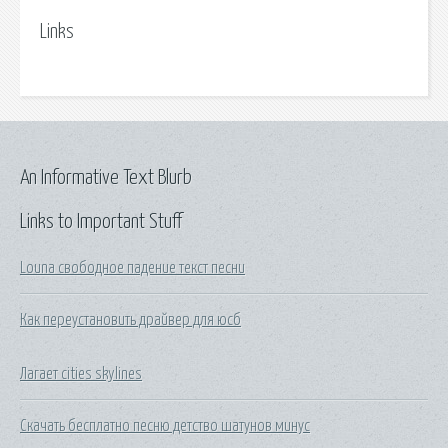
Links
An Informative Text Blurb
Links to Important Stuff
Louna свободное падение текст песни
Как переустановить драйвер для юсб
Лагает cities skylines
Скачать бесплатно песню детство шатунов минус