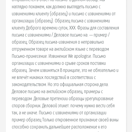
наглядно покажем, как должно выглядеть письмо с
извинениями клиенту (образец) и письмо с извинениями от
организации (образец). Образец письма с извинениями
клиенту Доброго времени суток, ХХХ. Фразы для составления
письма с извинениями / Деловое письмо на. — пример /
образец; Образец письма-извинения о неправильно
отгруженном товаре на английском языке с переводом
Письмо-принесение. Извинение We apologise. Письмо
организации с извинениями о срыве сроков поставки
образец. Зачем извиняться В принципе, это не обязательно и
не влечёт никаких последствий в соответствии с
законодательством. Но это официальная сторона дела.
Деловое письмо на английском образец, примеры с
переводом. Деловые претензии образцы урегулирование
споров сборник. Деловой этикет. почему нужно вести себя
так, а не иначе. Письмо с извинениями от организации
пример образец Только откровенное признание своей вины
способно сохранить дальнейшее расположение к его