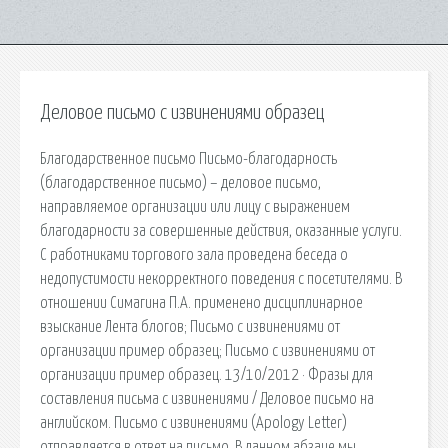
Деловое письмо с извинениями образец
Благодарственное письмо Письмо-благодарность
(благодарственное письмо) – деловое письмо,
направляемое организации или лицу с выражением
благодарности за совершенные действия, оказанные услуги.
С работниками торгового зала проведена беседа о
недопустимости некорректного поведения с посетителями. В
отношении Симагина П.А. применено дисциплинарное
взыскание Лента блогов; Письмо с извинениями от
организации пример образец; Письмо с извинениями от
организации пример образец. 13/10/2012 · Фразы для
составления письма с извинениями / Деловое письмо на
английском. Письмо с извинениями (Apology Letter)
отправляется в ответ на письмо. В данном абзаце мы