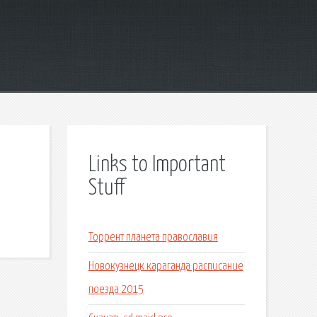
Links to Important
Stuff
Торрент планета православия
Новокузнецк караганда расписание
поезда 2015