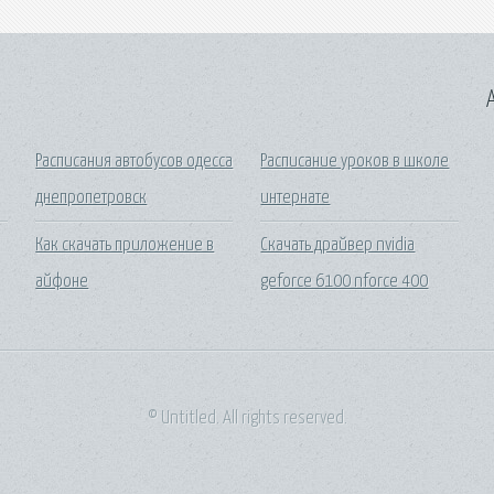
A
Расписания автобусов одесса
Расписание уроков в школе
днепропетровск
интернате
Как скачать приложение в
Скачать драйвер nvidia
айфоне
geforce 6100 nforce 400
© Untitled. All rights reserved.