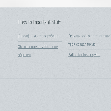
Links to Important Stuff
Киноафиша котлас рублион
Скачать песню портного кто
тебя создал такую
Объявление о субботнике
образец
Battle for los angeles