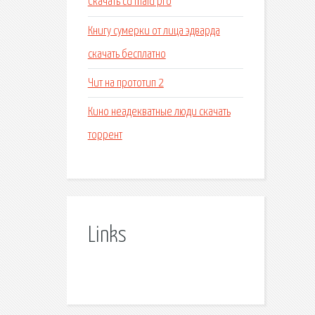
Скачать cd maid pro
Книгу сумерки от лица эдварда
скачать бесплатно
Чит на прототип 2
Кино неадекватные люди скачать
торрент
Links