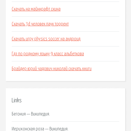
Скачать на майнкрафт скина
Скачать 3d человек паук торрент
Скачать игру physics soccer на андроид
Гдз по родному языку 9 класс альбеткова
Брайдер юрий чадович николай скачать книги
Links
Бегония — Википедия.
Иерихонская роза — Википедия.