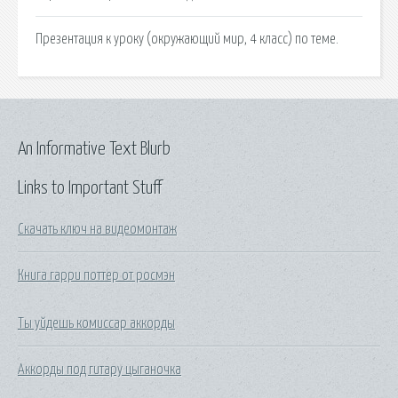
Презентация к уроку (окружающий мир, 4 класс) по теме.
An Informative Text Blurb
Links to Important Stuff
Скачать ключ на видеомонтаж
Книга гарри поттер от росмэн
Ты уйдешь комиссар аккорды
Аккорды под гитару цыганочка