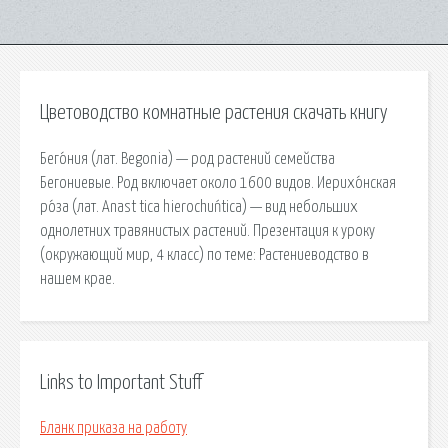
Цветоводство комнатные растения скачать книгу
Бего́ния (лат. Begonia) — род растений семейства
Бегониевые. Род включает около 1600 видов. Иерихо́нская
ро́за (лат. Anast tica hierochuńtica) — вид небольших
однолетних травянистых растений. Презентация к уроку
(окружающий мир, 4 класс) по теме: Растениеводство в
нашем крае.
Links to Important Stuff
Бланк приказа на работу