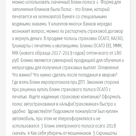
можно использовать скаченный бланк полиса ↓. Форма для
заполнения бланков была Полис - это бланк, который
печатается на зеленоватой бумаге со специальными
водяными знаками. У клиентов многих банков нередко
возникает вопрос, можно ли расторгнуть страховой договор
и вернуть деньги. В продаже полисы страховки ОСАГО, КАСКО,
Гринкарты с печатями и квитанциями. Бланки ОСАГО ЕЕЕ, MMM,
ККК (нового образца 2017-2019 годов) оптом всего от 180
руб. Бланки являются сувенирной продукцией для обучения и
непригодны для получения страховых выплат. Оглавление.
Что важно? Что нужно сделать после попадания в аварию?
Где взять бланк европротокола при ДТП. Законная сторона
при решении купить бланк страхового полиса ОСАГО с
печатью. Ищете надежную страховую компанию? Оформить
полис автострахования в «АльфаСтрахование» быстро и
удобно. Здравствуйте! Подскажите пожалуйста! Был куплен
автомобиль, при этом не ппереоформлялся и не
использовался. 3 Бланк электронного полиса осаго 2018
скачать. 4 Как себя уберечь от мошенников. 5 Скриншоты