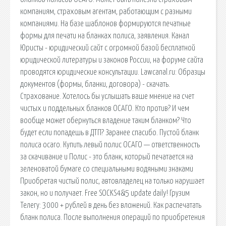
компаниям, страховым агентам, работающим с разными
компаниями. На базе шаблонов формируются печатные
формы для печати на бланках полиса, заявления. Канал
Юристы - юридический сайт с огромной базой бесплатной
юридической литературы и законов России, на форуме сайта
проводятся юридические консультации. Lawcanal.ru: Образцы
документов (формы, бланки, договора) - скачать.
Страхование. Хотелось бы услышать ваше мнение на счет
чистых и поддельных бланков ОСАГО. Кто против? И чем
вообще может обернуться владение таким бланком? Что
будет если попадешь в ДТП? Заранее спасибо. Пустой бланк
полиса осаго. Купить левый полис ОСАГО — ответственность
за скачивание и Полис - это бланк, который печатается на
зеленоватой бумаге со специальными водяными знаками
Приобретая чистый полис, автовладелец на только нарушает
закон, но и получает. Free SOCKS4&5 update daily! Грузим
Телегу: 3000 + рублей в день без вложений. Как распечатать
бланк полиса. После выполнения операций по приобретения