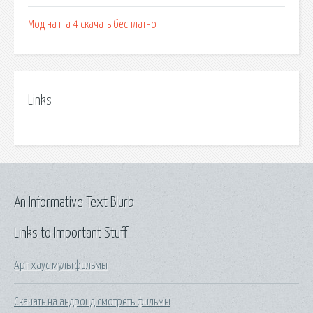
Мод на гта 4 скачать бесплатно
Links
An Informative Text Blurb
Links to Important Stuff
Арт хаус мультфильмы
Скачать на андроид смотреть фильмы