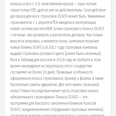
полисы осаго 1.0.9. качественная краска — руки чистые,
серия только ЕЕЕ, другие уже не действительны. Срок действия
договора для всех страховок ОСАГО может быть. Уважаемые
страхователи! c 1 апреля в РСА введена в эксплуатацию
новая система расчета КБМ. Бланк страхового полиса ОСАГО
с печатью: как проверить и распечатать договор. Как только
вносятся поправки, и меняется полис, компания получает
новые бланки ОСАГО и В 2017 году страховые компании
выдают страховки розового цвета (ранее были зеленные).
Виза в Тайланд для россиян в 2019 году не требуется, если
время нахождения на территории этого государства
составляет не более 30 дней. Правовые особенности
оформления полиса страхования, пример и форма, а также
бесплатные советы адвокатов. Для чего нужен страховой
полис? Какие последствия может нести отсутствие полиса
обязательного страхования. Полисы ОСАГО — это
программа для быстрого заполнения бланков полисов
ОСАГО, предназначенная сотрудникам страховых компаний,
страховым агентам, реализующим полисы разных компаний.