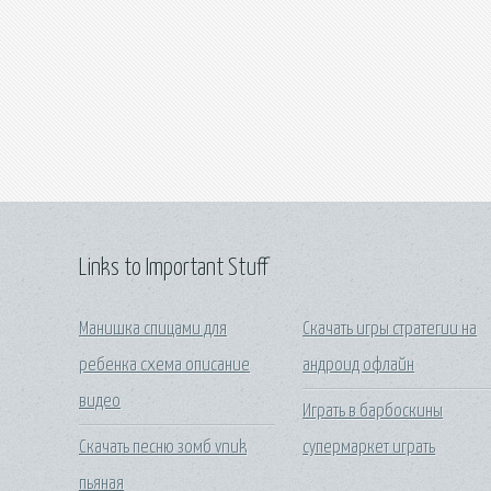
Links to Important Stuff
Манишка спицами для
Скачать игры стратегии на
ребенка схема описание
андроид офлайн
видео
Играть в барбоскины
Скачать песню зомб vnuk
супермаркет играть
пьяная