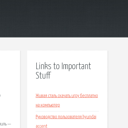
Links to Important
Stuff
0
Живая сталь скачать игру бесплатно
на компьютер
Руководство пользователя hyundai
миль —
accent