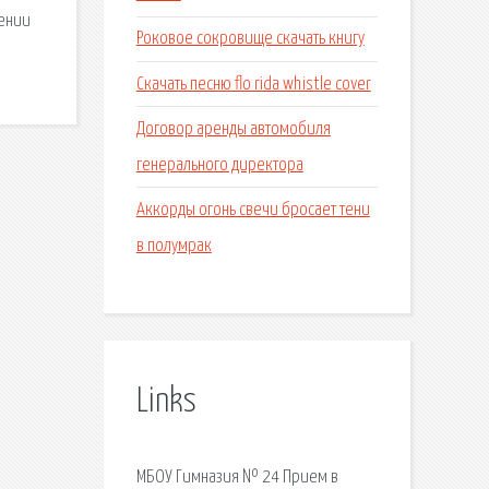
лении
Роковое сокровище скачать книгу
Скачать песню flo rida whistle cover
Договор аренды автомобиля
генерального директора
Аккорды огонь свечи бросает тени
в полумрак
Links
МБОУ Гимназия № 24 Прием в