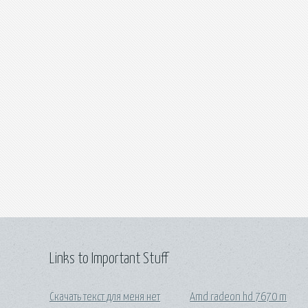
Links to Important Stuff
Скачать текст для меня нет
Amd radeon hd 7670 m