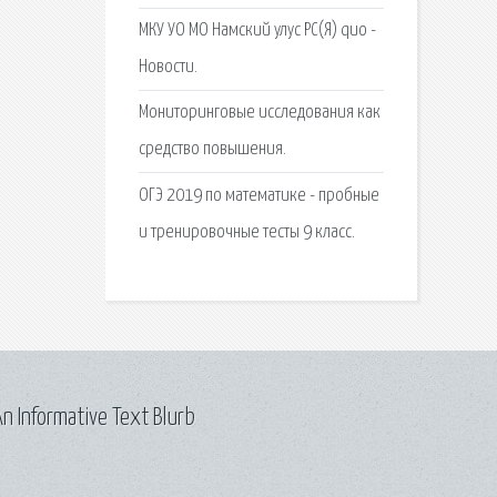
МКУ УО МО Намский улус РС(Я) quo -
Новости.
Мониторинговые исследования как
средство повышения.
ОГЭ 2019 по математике - пробные
и тренировочные тесты 9 класс.
n Informative Text Blurb