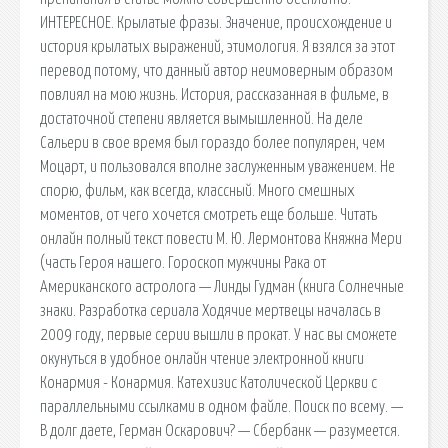
ИНТЕРЕСНОЕ. Крылатые фразы. Значение, происхождение и
история крылатых выражений, этимология. Я взялся за этот
перевод потому, что данный автор неимоверным образом
повлиял на мою жизнь. История, рассказанная в фильме, в
достаточной степени является вымышленной. На деле
Сальери в свое время был гораздо более популярен, чем
Моцарт, и пользовался вполне заслуженным уважением. Не
спорю, фильм, как всегда, классный. Много смешных
моментов, от чего хочется смотреть еще больше. Читать
онлайн полный текст повести М. Ю. Лермонтова Княжна Мери
(часть Героя нашего. Гороскоп мужчины Рака от
Американского астролога — Линды Гудман (книга Солнечные
знаки. Разработка сериала Ходячие мертвецы началась в
2009 году, первые серии вышли в прокат. У нас вы сможете
окунуться в удобное онлайн чтение электронной книги
Конармия - Конармия. Катехизис Католической Церкви с
параллельными ссылками в одном файле. Поиск по всему. —
В долг даете, Герман Оскарович? — Сбербанк — разумеется.