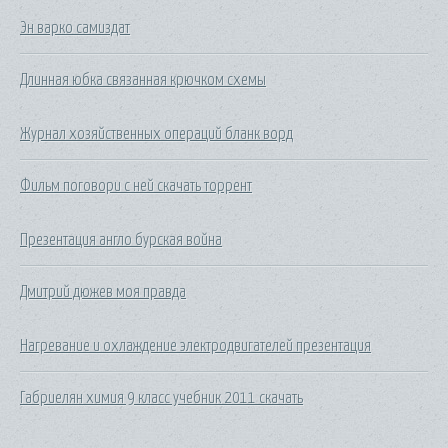
Эн варко самиздат
Длинная юбка связанная крючком схемы
Журнал хозяйственных операций бланк ворд
Фильм поговори с ней скачать торрент
Презентация англо бурская война
Дмитрий дюжев моя правда
Нагревание и охлаждение электродвигателей презентация
Габриелян химия 9 класс учебник 2011 скачать