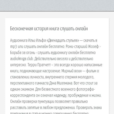
Бесконечная история книга слушать онлайн
Аудиокнига Ильи Ильфа «Двенадцать стульев» — скачать в
mp3 или слушать онлайн бесплатно. Рони-старший Жозеф -
Борьба за огонь - слушать аудиокнигу онлайн бесплатно
audiokniga.club. Действительно весело и действительно
интересно. Терри Пратчетт – это всегда хорошо написанные
книги, поднимающие настроение. Мирный воин — фильм о
становлении личности, внутреннего стержня молодого,
перспективного гимнаста Дэна Миллмана. Вот что стоит за
одним снимком. Для безвестного военного фотографа-
корреспондента он означал надежду, пробуждение к жизни.
Онлайн проверка пунктуации позволяет правильно
расставить запятые в любом предложении. Проверить знаки
препинания в статье можно совершенно бесплатно.