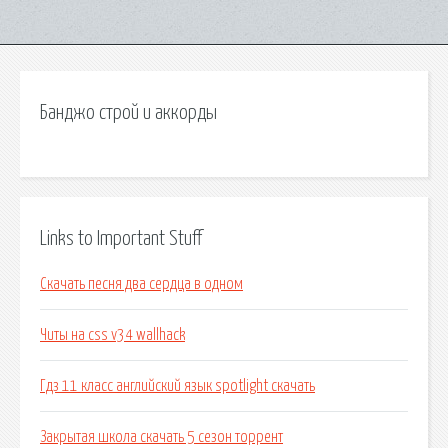
Банджо строй и аккорды
Links to Important Stuff
Скачать песня два сердца в одном
Читы на css v34 wallhack
Гдз 11 класс английский язык spotlight скачать
Закрытая школа скачать 5 сезон торрент